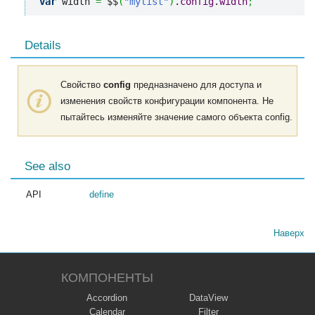
var
 width 
=
 $$
(
"mylist"
)
.
config
.
width
;
Details
Свойство
config
предназначено для доступа и
изменения свойств конфигурации компонента. Не
пытайтесь изменяйте значение самого объекта config.
See also
API
define
Наверх
КОМПОНЕНТЫ
Accordion
DataView
Calendar
Filter