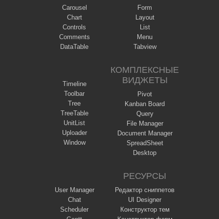
Carousel
Form
Chart
Layout
Controls
List
Comments
Menu
DataTable
Tabview
КОМПЛЕКСНЫЕ
ВИДЖЕТЫ
Timeline
Toolbar
Pivot
Tree
Kanban Board
TreeTable
Query
UnitList
File Manager
Uploader
Document Manager
Window
SpreadSheet
Desktop
РЕСУРСЫ
User Manager
Редактор сниппетов
Chat
UI Designer
Scheduler
Конструктор тем