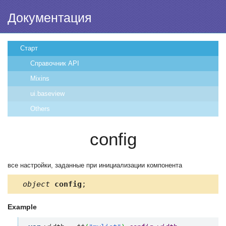
Документация
Старт
Справочник API
Mixins
ui.baseview
Others
config
все настройки, заданные при инициализации компонента
object
config
;
Example