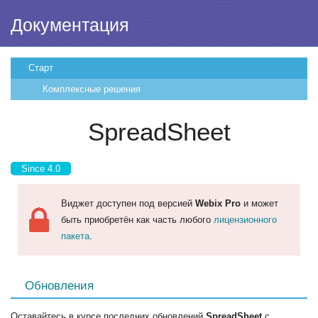
Документация
Старт
Комплексные решения
SpreadSheet
Since 4.0
Виджет доступен под версией
Webix Pro
и может
быть приобретён как часть любого
лицензионного
пакета
.
Обновления
Оставайтесь в курсе последних обновлений
SpreadSheet
с