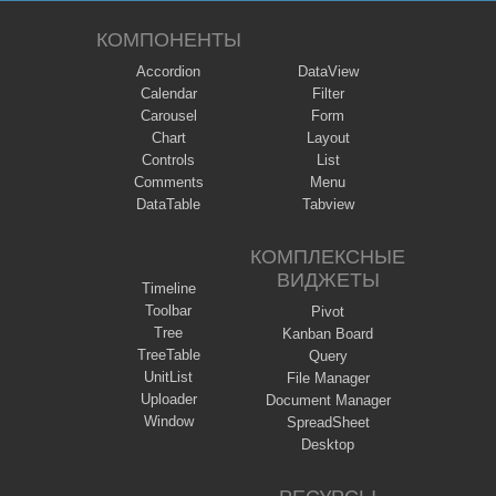
КОМПОНЕНТЫ
Accordion
DataView
Calendar
Filter
Carousel
Form
Chart
Layout
Controls
List
Comments
Menu
DataTable
Tabview
КОМПЛЕКСНЫЕ
ВИДЖЕТЫ
Timeline
Toolbar
Pivot
Tree
Kanban Board
TreeTable
Query
UnitList
File Manager
Uploader
Document Manager
Window
SpreadSheet
Desktop