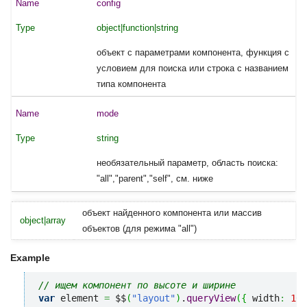
config
object|function|string
объект с параметрами компонента, функция с
условием для поиска или строка с названием
типа компонента
mode
string
необязательный параметр, область поиска:
"all","parent","self", см. ниже
объект найденного компонента или массив
object|array
объектов (для режима "all")
Example
// ищем компонент по высоте и ширине
var
 element 
=
 $$
(
"layout"
)
.
queryView
(
{
 width
:
100