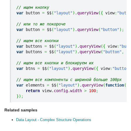
// ищем кнопку
var
 button 
=
 $$
(
"layout"
)
.
queryView
(
{
 view
:
"butto
// или то же покороче
var
 button 
=
 $$
(
"layout"
)
.
queryView
(
"button"
)
;
// ищем все кнопки
var
 buttons 
=
 $$
(
"layout"
)
.
queryView
(
{
 view
:
"butt
var
 buttons 
=
 $$
(
"layout"
)
.
queryView
(
"button"
,
"a
// ищем все кнопки и блокируем их
var
 btns 
=
 $$
(
"layout"
)
.
queryView
(
{
 view
:
"button"
// ищем все компоненты с шириной больше 100px
var
 elements 
=
 $$
(
"layout"
)
.
queryView
(
function
(
vi
return
 view.
config
.
width
>
100
;
}
)
;
Related samples
Data Layout - Complex Structure Operations