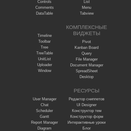
Controls
List
Comments
Menu
DataTable
Tabview
КОМПЛЕКСНЫЕ
ВИДЖЕТЫ
Timeline
Toolbar
Pivot
Tree
Kanban Board
TreeTable
Query
UnitList
File Manager
Uploader
Document Manager
Window
SpreadSheet
Desktop
РЕСУРСЫ
User Manager
Редактор сниппетов
Chat
UI Designer
Scheduler
Конструктор тем
Gantt
Конструктор форм
Report Manager
Интерактивные уроки
Diagram
Блог