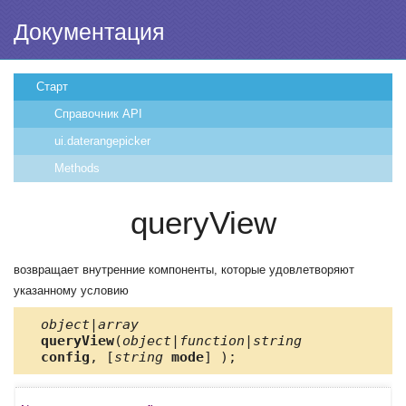
Документация
Старт
Справочник API
ui.daterangepicker
Methods
queryView
возвращает внутренние компоненты, которые удовлетворяют
указанному условию
object|array
queryView
(
object|function|string
config
, [
string
mode
] );