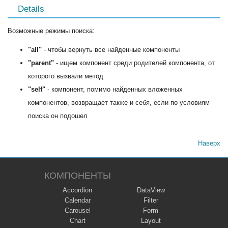
Details
Возможные режимы поиска:
"all"
- чтобы вернуть все найденные компоненты
"parent"
- ищем компонент среди родителей компонента, от
которого вызвали метод
"self"
- компонент, помимо найденных вложенных
компонентов, возвращает также и себя, если по условиям
поиска он подошел
Наверх
КОМПОНЕНТЫ
Accordion
DataView
Calendar
Filter
Carousel
Form
Chart
Layout