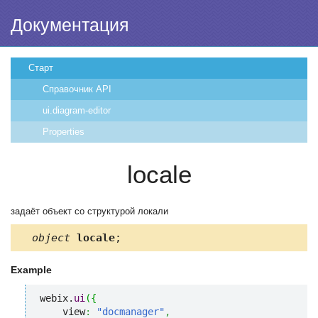
Документация
Старт
Справочник API
ui.diagram-editor
Properties
locale
задаёт объект со структурой локали
object
locale
;
Example
webix.
ui
(
{
    view
:
"docmanager"
,