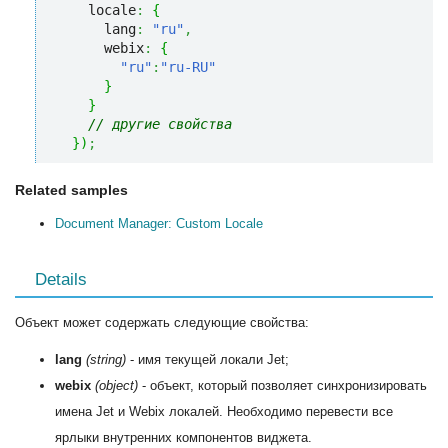
    locale
:
{
      lang
:
"ru"
,
      webix
:
{
"ru"
:
"ru-RU"
}
}
// другие свойства
}
)
;
Related samples
Document Manager: Custom Locale
Details
Объект может содержать следующие свойства:
lang
(string)
- имя текущей локали Jet;
webix
(object)
- объект, который позволяет синхронизировать
имена Jet и Webix локалей. Необходимо перевести все
ярлыки внутренних компонентов виджета.