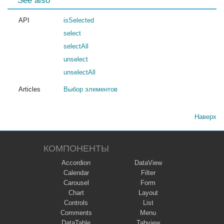
See also
API
isSelected
select
selectAll
unselect
unselectAll
Articles
Выбор элементов
Наверх
КОМПОНЕНТЫ
Accordion
DataView
Calendar
Filter
Carousel
Form
Chart
Layout
Controls
List
Comments
Menu
DataTable
Tabview