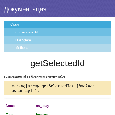
Документация
Старт
Справочник API
ui.diagram
Methods
getSelectedId
возвращает id выбранного элемента(ов)
string|array
getSelectedId
( [
boolean
as_array
] );
as_array
boolean