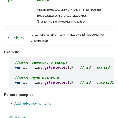
указывает, должен ли результат всегда
возвращаться в виде массива.
Значение по умолчанию
false
id одного элемента или массив id нескольких
string|array
элементов
Example
//режим одиночного выбора
var
 id 
=
 list.
getSelectedId
(
)
;
// id = someid
//режим мультиселекта
var
 id 
=
 list.
getSelectedId
(
)
;
// id = [someid1, 
Related samples
Adding/Removing Items