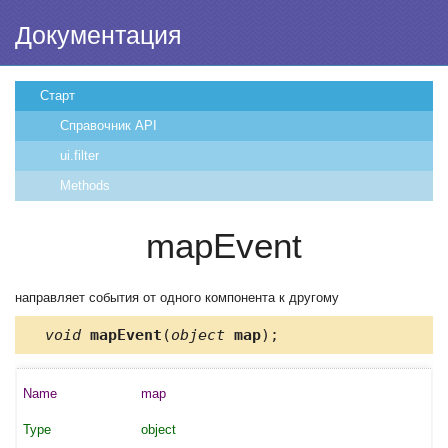
Документация
Старт
Справочник API
ui.filter
Methods
mapEvent
направляет события от одного компонента к другому
void
mapEvent
(
object
map
);
map
object