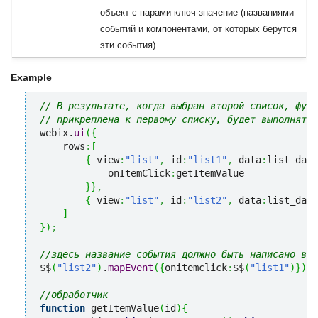
объект с парами ключ-значение (названиями
событий и компонентами, от которых берутся
эти события)
Example
// В результате, когда выбран второй список, функ
// прикреплена к первому списку, будет выполнятьс
webix.
ui
(
{
    rows
:
[
{
 view
:
"list"
,
 id
:
"list1"
,
 data
:
list_data
            onItemClick
:
getItemValue

}
}
,
{
 view
:
"list"
,
 id
:
"list2"
,
 data
:
list_data
]
}
)
;
//здесь название события должно быть написано в н
$$
(
"list2"
)
.
mapEvent
(
{
onitemclick
:
$$
(
"list1"
)
}
)
;
//обработчик
function
 getItemValue
(
id
)
{