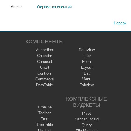
Articles
Обработка событий
Наверх
КОМПОНЕНТЫ
Accordion
DataView
Calendar
Filter
Carousel
Form
Chart
Layout
Controls
List
Comments
Menu
DataTable
Tabview
КОМПЛЕКСНЫЕ
ВИДЖЕТЫ
Timeline
Toolbar
Pivot
Tree
Kanban Board
TreeTable
Query
UnitList
File Manager