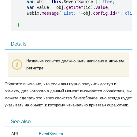
var
 obj 
=
this
.$eventSource 
||
this
;
var
 value 
=
 obj.
getItem
(
id
)
.
value
;
    webix.
message
(
"List: "
+
obj.
config
.
id
+
", click
}
Details
Название события должно быть написано в
нижнем
регистре
.
Обратите внимание, что если вам нужно получить доступ к
объекту, для которого в данный момент вызывается обработчик, вы
можете сделать это через свойство
$eventSource
. оно всегда будет
указывать на объект, к которому изначально привязан обработчик.
See also
API
EventSystem