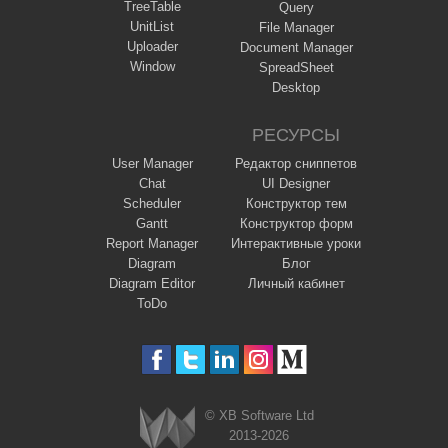
TreeTable
Query
UnitList
File Manager
Uploader
Document Manager
Window
SpreadSheet
Desktop
РЕСУРСЫ
User Manager
Редактор сниппетов
Chat
UI Designer
Scheduler
Конструктор тем
Gantt
Конструктор форм
Report Manager
Интерактивные уроки
Diagram
Блог
Diagram Editor
Личный кабинет
ToDo
© XB Software Ltd
2013-2026