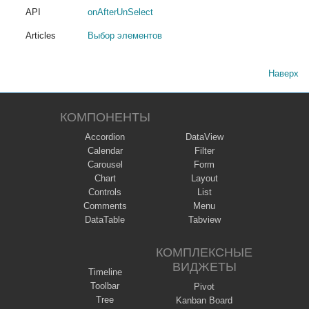
API
onAfterUnSelect
Articles
Выбор элементов
Наверх
КОМПОНЕНТЫ
Accordion
DataView
Calendar
Filter
Carousel
Form
Chart
Layout
Controls
List
Comments
Menu
DataTable
Tabview
КОМПЛЕКСНЫЕ
ВИДЖЕТЫ
Timeline
Toolbar
Pivot
Tree
Kanban Board