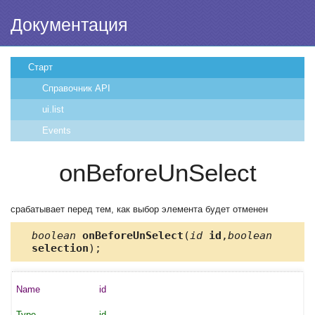
Документация
Старт
Справочник API
ui.list
Events
onBeforeUnSelect
срабатывает перед тем, как выбор элемента будет отменен
boolean
onBeforeUnSelect
(
id
id
,
boolean
selection
);
id
id