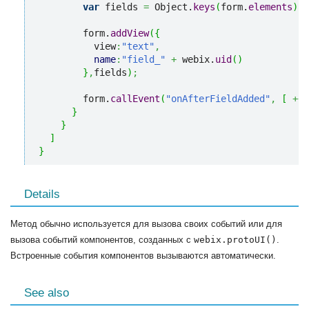
var
 fields 
=
 Object.
keys
(
form.
elements
)
.
l
        form.
addView
(
{
          view
:
"text"
,
name
:
"field_"
+
 webix.
uid
(
)
}
,
fields
)
;
        form.
callEvent
(
"onAfterFieldAdded"
,
[
++
f
}
}
]
}
Details
Метод обычно используется для вызова своих событий или для
вызова событий компонентов, созданных с
webix.protoUI()
.
Встроенные события компонентов вызываются автоматически.
See also