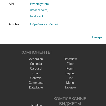
API
EventSystem
,
detachEvent
,
hasEvent
Articles
Обработка событий
Наверх
КОМПОНЕНТЫ
Accordion
DataView
Calendar
Filter
Carousel
Form
Chart
Layout
Controls
List
Comments
Menu
DataTable
Tabview
КОМПЛЕКСНЫЕ
ВИДЖЕТЫ
Timeline