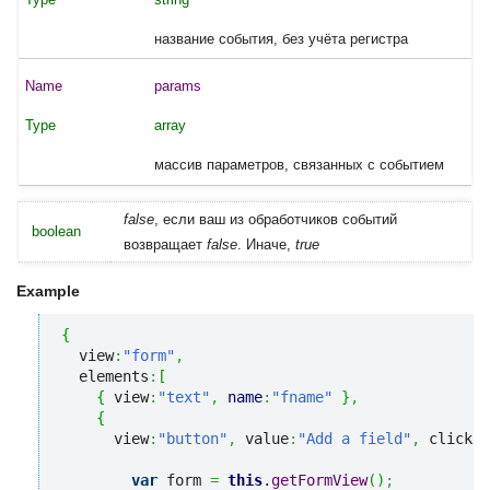
название события, без учёта регистра
params
array
массив параметров, связанных с событием
false
, если ваш из обработчиков событий
boolean
возвращает
false
. Иначе,
true
Example
{
  view
:
"form"
,
  elements
:
[
{
 view
:
"text"
,
name
:
"fname"
}
,
{
      view
:
"button"
,
 value
:
"Add a field"
,
 click
:
f
var
 form 
=
this
.
getFormView
(
)
;