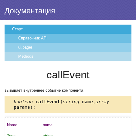
Документация
Старт
Справочник API
ui.pager
Methods
callEvent
вызывает внутреннее событие компонента
boolean
callEvent
(
string
name
,
array
params
);
name
string