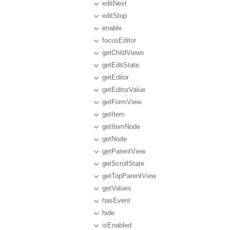
editNext
editStop
enable
focusEditor
getChildViews
getEditState
getEditor
getEditorValue
getFormView
getItem
getItemNode
getNode
getParentView
getScrollState
getTopParentView
getValues
hasEvent
hide
isEnabled