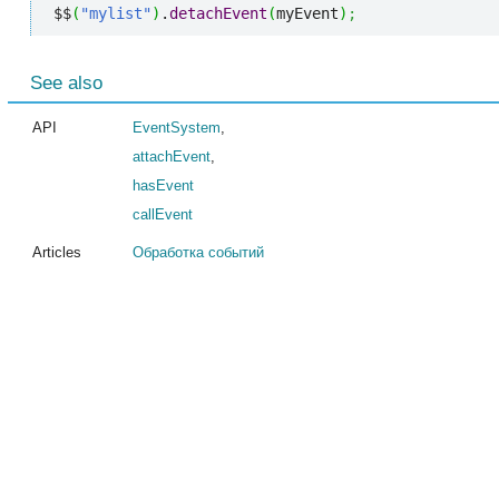
$$
(
"mylist"
)
.
detachEvent
(
myEvent
)
;
See also
API
EventSystem
,
attachEvent
,
hasEvent
callEvent
Articles
Обработка событий