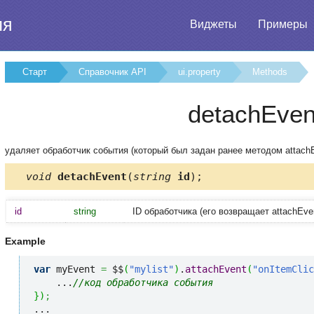
ия
Виджеты
Примеры
Старт
Справочник API
ui.property
Methods
detachEven
удаляет обработчик события (который был задан ранее методом attach
void
detachEvent
(
string
id
);
id
string
ID обработчика (его возвращает attachEve
Example
var
 myEvent 
=
 $$
(
"mylist"
)
.
attachEvent
(
"onItemClic
    ...
//код обработчика события
}
)
;
...
