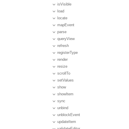
isVisible
load
locate
mapEvent
parse
queryView
refresh
registerType
render
resize
scrollTo
setValues
show
showItem
sync
unbind
unblockEvent
updateItem
validateEditor