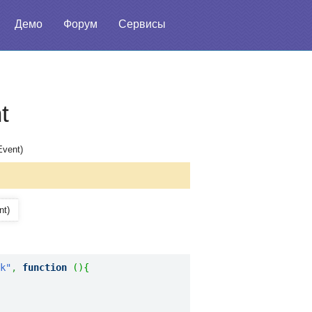
Демо
Форум
Сервисы
t
Event)
nt)
k"
,
function
(
)
{