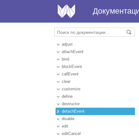
Документац
adjust
attachEvent
bind
blockEvent
callEvent
clear
customize
define
destructor
detachEvent
disable
edit
editCancel