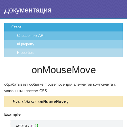
Документация
Старт
Справочник API
ui.property
Properties
onMouseMove
обрабатывает событие mousemove для элементов компонента с
указанным классом CSS
EventHash
onMouseMove
;
Example
webix.
ui
(
{