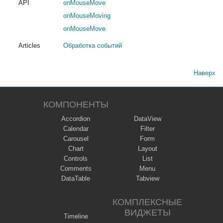
API
onMouseMove
onMouseMoving
onMouseMove
Articles
Обработка событий
Наверх
КОМПОНЕНТЫ
Accordion
DataView
Calendar
Filter
Carousel
Form
Chart
Layout
Controls
List
Comments
Menu
DataTable
Tabview
КОМПЛЕКСНЫЕ
ВИДЖЕТЫ
Timeline