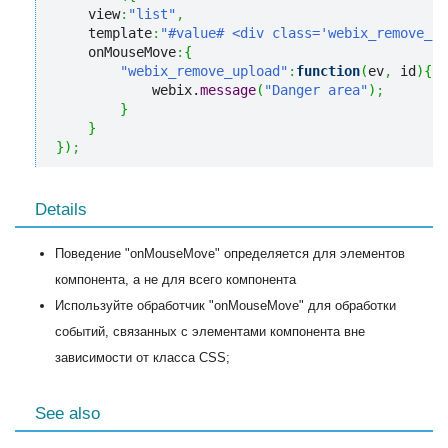
    view
:
"list"
,
    template
:
"#value# <div class='webix_remove_up
    onMouseMove
:
{
"webix_remove_upload"
:
function
(
ev
,
 id
)
{
            webix.
message
(
"Danger area"
)
;
}
}
}
)
;
Details
Поведение "onMouseMove" определяется для элементов
компонента, а не для всего компонента
Используйте обработчик "onMouseMove" для обработки
событий, связанных с элементами компонента вне
зависимости от класса CSS;
See also