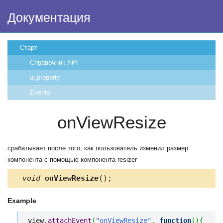
Документация
Старт
Справочник API
ui.property
Events
onViewResize
срабатывает после того, как пользователь изменил размер
компонента с помощью компонента resizer
void
onViewResize
();
Example
view.
attachEvent
(
"onViewResize"
,
function
(
)
{