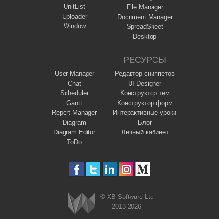
UnitList
File Manager
Uploader
Document Manager
Window
SpreadSheet
Desktop
РЕСУРСЫ
User Manager
Редактор сниппетов
Chat
UI Designer
Scheduler
Конструктор тем
Gantt
Конструктор форм
Report Manager
Интерактивные уроки
Diagram
Блог
Diagram Editor
Личный кабинет
ToDo
© XB Software Ltd
2013-2026
Webix