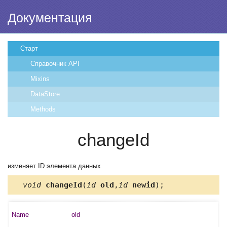
Документация
Старт
Справочник API
Mixins
DataStore
Methods
changeId
изменяет ID элемента данных
void
changeId
(
id
old
,
id
newid
);
old