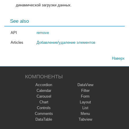
динамической загрузки данных.
See also
API
remove
Articles
Добавление/удаление элементов
Наверх
КОМПОНЕНТЫ
Accordion
DataView
Calendar
Filter
Carousel
Form
Chart
Layout
Controls
List
Comments
Menu
DataTable
Tabview