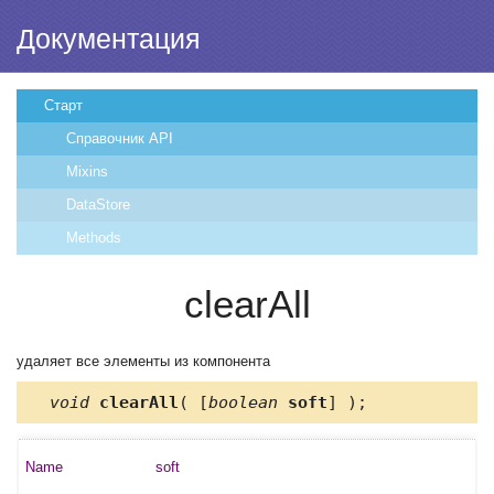
Документация
Старт
Справочник API
Mixins
DataStore
Methods
clearAll
удаляет все элементы из компонента
void
clearAll
( [
boolean
soft
] );
soft