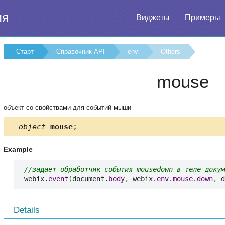
ия
Виджеты
Примеры
Старт
Справочник API
env
Others
mouse
объект со свойствами для событий мыши
object
mouse
;
Example
//задаёт обработчик события mousedown в теле докум
webix.
event
(
document.
body
,
 webix.
env
.
mouse
.
down
,
 d
Details