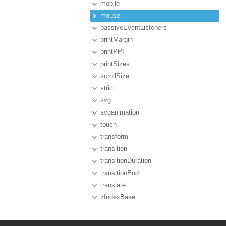
mobile
mouse
passiveEventListeners
printMargin
printPPI
printSizes
scrollSize
strict
svg
svganimation
touch
transform
transition
transitionDuration
transitionEnd
translate
zIndexBase