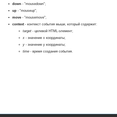
down
- "mousedown";
up
- "mouseup";
move
- "mousemove";
context
- контекст события мыши, который содержит:
target
- целевой HTML-элемент;
x
- значение x координаты;
y
- значение y координаты;
time
- время создания события.