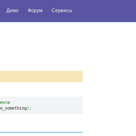
Демо
Форум
Сервисы
ента 
o_something
)
;