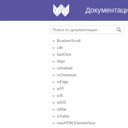
Документац
$customScroll
cdn
fastClick
https
isAndroid
isChromium
isEdge
isFF
isIE
isIOS
isMac
isSafari
maxHTMLElementSize