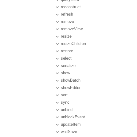
reconstruct
refresh
remove
removeView
resize
resizeChildren
restore
select
serialize
show
showBatch
showEditor
sort
sync
unbind
unblockEvent
updateItem
waitSave