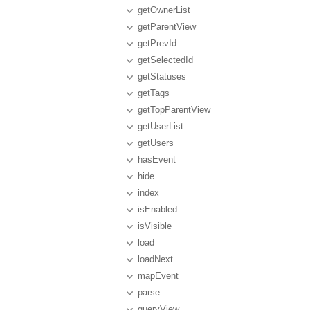
getOwnerList
getParentView
getPrevId
getSelectedId
getStatuses
getTags
getTopParentView
getUserList
getUsers
hasEvent
hide
index
isEnabled
isVisible
load
loadNext
mapEvent
parse
queryView