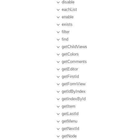
disable
eachList
enable
exists
filter
find
getChildViews
getColors
getComments
getEditor
getFirstId
getFormView
getIdByIndex
getIndexById
getItem
getLastId
getMenu
getNextId
getNode