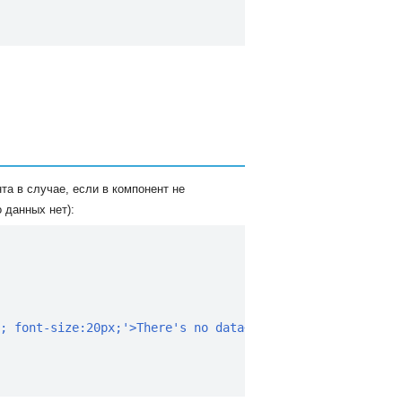
та в случае, если в компонент не
 данных нет):
; font-size:20px;'>There's no data</div>"
)
;