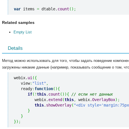
var
 items 
=
 dtable.
count
(
)
;
Related samples
Empty List
Details
Метод можно использовать для того, чтобы задать поведение компонен
загружены никакие данные (например, показывать сообщение о том, что
webix.
ui
(
{
   view
:
"list"
,
   ready
:
function
(
)
{
if
(
!
this
.
count
(
)
)
{
// если нет данных
         webix.
extend
(
this
,
 webix.
OverlayBox
)
;
this
.
showOverlay
(
"<div style='margin:75px
}
}
}
)
;