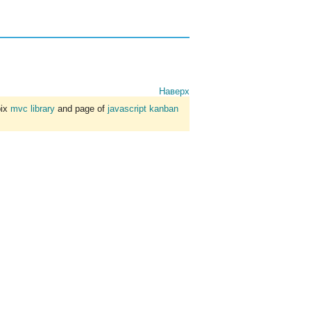
Наверх
bix
mvc library
and page of
javascript kanban