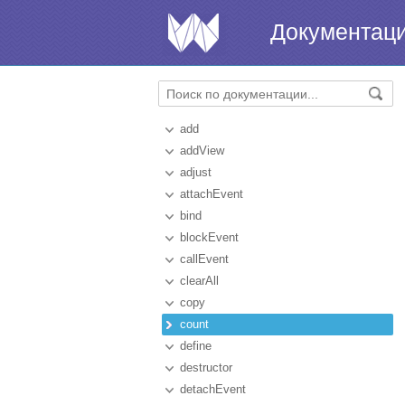
Документац
add
addView
adjust
attachEvent
bind
blockEvent
callEvent
clearAll
copy
count
define
destructor
detachEvent