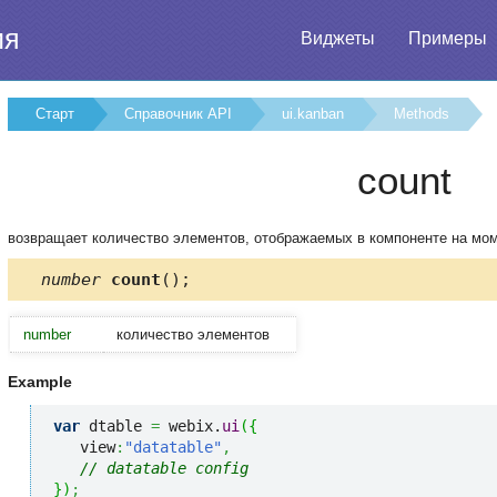
ия
Виджеты
Примеры
Старт
Справочник API
ui.kanban
Methods
count
возвращает количество элементов, отображаемых в компоненте на мо
number
count
();
number
количество элементов
Example
var
 dtable 
=
 webix.
ui
(
{
   view
:
"datatable"
,
// datatable config
}
)
;