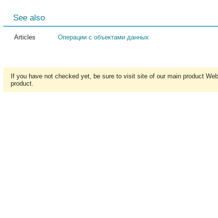
See also
Articles
Операции с объектами данных
If you have not checked yet, be sure to visit site of our main product We
product.