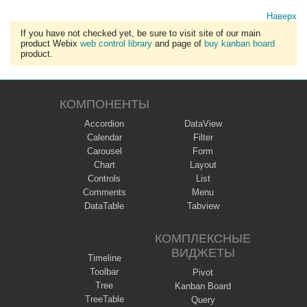
Наверх
If you have not checked yet, be sure to visit site of our main
product Webix
web control library
and page of
buy kanban board
product.
КОМПОНЕНТЫ
Accordion
DataView
Calendar
Filter
Carousel
Form
Chart
Layout
Controls
List
Comments
Menu
DataTable
Tabview
КОМПЛЕКСНЫЕ
ВИДЖЕТЫ
Timeline
Toolbar
Pivot
Tree
Kanban Board
TreeTable
Query