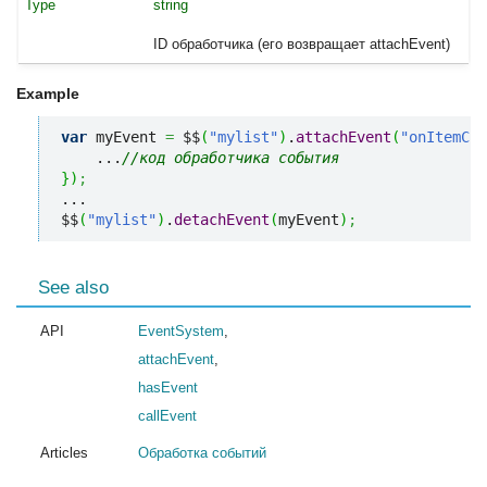
string
ID обработчика (его возвращает attachEvent)
Example
var
 myEvent 
=
 $$
(
"mylist"
)
.
attachEvent
(
"onItemCli
    ...
//код обработчика события
}
)
;
...

$$
(
"mylist"
)
.
detachEvent
(
myEvent
)
;
See also
API
EventSystem
,
attachEvent
,
hasEvent
callEvent
Articles
Обработка событий