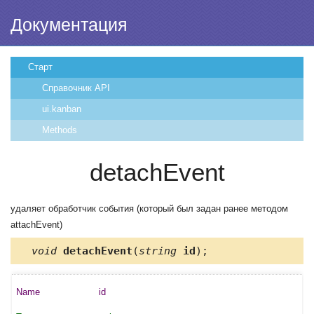
Документация
Старт
Справочник API
ui.kanban
Methods
detachEvent
удаляет обработчик события (который был задан ранее методом
attachEvent)
void
detachEvent
(
string
id
);
id