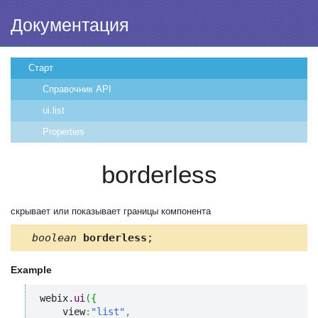
Документация
Старт
Справочник API
ui.list
Properties
borderless
скрывает или показывает границы компонента
boolean
borderless
;
Example
webix.
ui
(
{
    view
:
"list"
,