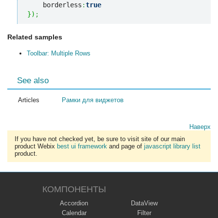
    borderless
:
true
}
)
;
Related samples
Toolbar: Multiple Rows
See also
Articles
Рамки для виджетов
Наверх
If you have not checked yet, be sure to visit site of our main
product Webix
best ui framework
and page of
javascript library list
product.
КОМПОНЕНТЫ
Accordion
DataView
Calendar
Filter