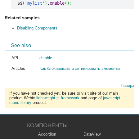
$$
(
'mylist'
)
.
enable
(
)
;
Related samples
Disabling Components
See also
API
disable
Articles
Как блокировать и активировать элементы
Наверх
If you have not checked yet, be sure to visit site of our main
product Webix
lightweight js framework
and page of
javascript
menu library
product.
КОМПОНЕНТЫ
Accordion
DataView