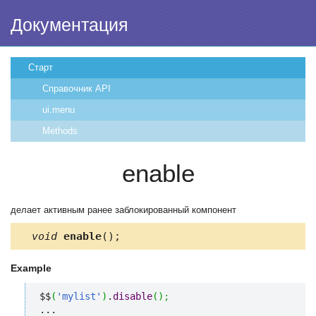
Документация
Старт
Справочник API
ui.menu
Methods
enable
делает активным ранее заблокированный компонент
void
enable
();
Example
$$
(
'mylist'
)
.
disable
(
)
;
...
