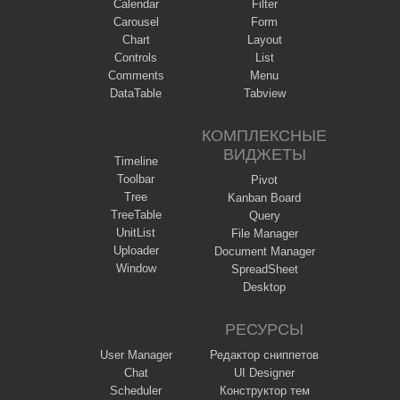
Calendar
Filter
Carousel
Form
Chart
Layout
Controls
List
Comments
Menu
DataTable
Tabview
КОМПЛЕКСНЫЕ
ВИДЖЕТЫ
Timeline
Toolbar
Pivot
Tree
Kanban Board
TreeTable
Query
UnitList
File Manager
Uploader
Document Manager
Window
SpreadSheet
Desktop
РЕСУРСЫ
User Manager
Редактор сниппетов
Chat
UI Designer
Scheduler
Конструктор тем