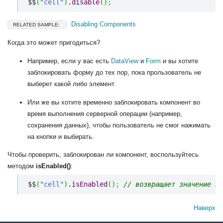
$$
(
"cell"
)
.
disable
(
)
;
Disabling Components
RELATED SAMPLE:
Когда это может пригодиться?
Например, если у вас есть
DataView
и
Form
и вы хотите
заблокировать форму до тех пор, пока прользователь не
выберет какой либо элемент.
Или же вы хотите временно заблокировать компонент во
время выполнения серверной операции (например,
сохранения данных), чтобы пользователь не смог нажимать
на кнопки и выбирать.
Чтобы проверить, заблокирован ли компонент, воспользуйтесь
методом
isEnabled()
:
$$
(
"cell"
)
.
isEnabled
(
)
;
// возвращает значение bo
Наверх