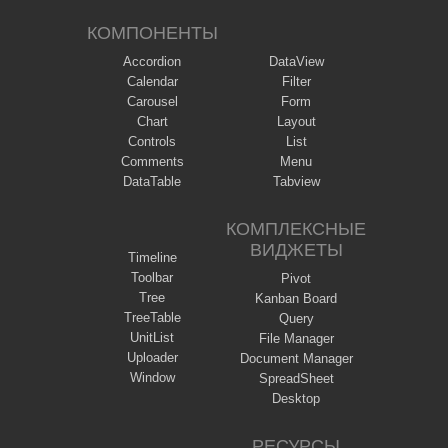
КОМПОНЕНТЫ
Accordion
DataView
Calendar
Filter
Carousel
Form
Chart
Layout
Controls
List
Comments
Menu
DataTable
Tabview
КОМПЛЕКСНЫЕ
ВИДЖЕТЫ
Timeline
Toolbar
Pivot
Tree
Kanban Board
TreeTable
Query
UnitList
File Manager
Uploader
Document Manager
Window
SpreadSheet
Desktop
РЕСУРСЫ