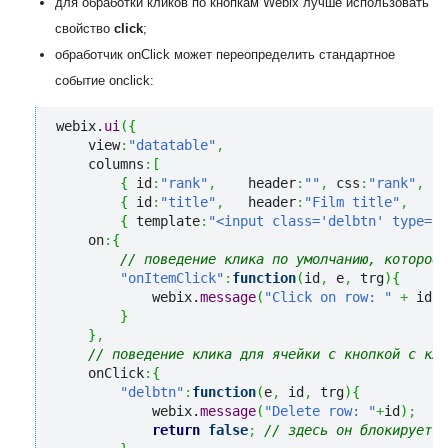
для обработки кликов по кнопкам Webix лучше использовать
свойство
click
;
обработчик onClick может переопределить стандартное
событие onclick:
webix.
ui
(
{
    view
:
"datatable"
,
    columns
:
[
{
 id
:
"rank"
,
    header
:
""
,
 css
:
"rank"
,
  w
{
 id
:
"title"
,
   header
:
"Film title"
,
    w
{
 template
:
"<input class='delbtn' type='b
    on
:
{
// поведение клика по умолчанию, которое 
"onItemClick"
:
function
(
id
,
 e
,
 trg
)
{
            webix.
message
(
"Click on row: "
+
 id.
r
}
}
,
// поведение клика для ячейки с кнопкой с кла
    onClick
:
{
"delbtn"
:
function
(
e
,
 id
,
 trg
)
{
            webix.
message
(
"Delete row: "
+
id
)
;
return
false
;
// здесь он блокирует п