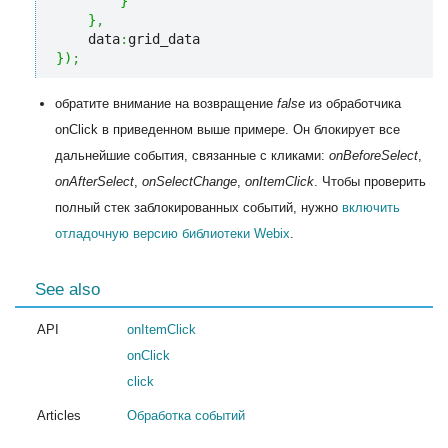
}
}
,
    data
:
}
)
;
обратите внимание на возвращение
false
из обработчика
onClick в приведенном выше примере. Он блокирует все
дальнейшие события, связанные с кликами:
onBeforeSelect
,
onAfterSelect
,
onSelectChange
,
onItemClick
. Чтобы проверить
полный стек заблокированных событий, нужно
включить
отладочную версию библиотеки Webix
.
See also
API
onItemClick
onClick
click
Articles
Обработка событий