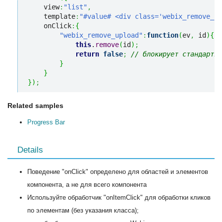
    view
:
"list"
,
    template
:
"#value# <div class='webix_remove_up
    onClick
:
{
"webix_remove_upload"
:
function
(
ev
,
 id
)
{
this
.
remove
(
id
)
;
return
false
;
// блокирует стандартно
}
}
}
)
;
Related samples
Progress Bar
Details
Поведение "onClick" определено для областей и элементов
компонента, а не для всего компонента
Используйте обработчик "onItemClick" для обработки кликов
по элементам (без указания класса);