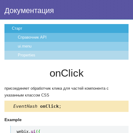
Документация
Старт
Справочник API
ui.menu
Properties
onClick
присоединяет обработчик клика для частей компонента с
указанным классом CSS
EventHash
onClick
;
Example
webix.
ui
(
{