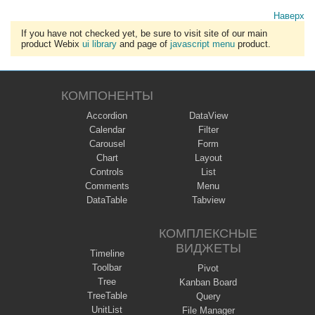
Наверх
If you have not checked yet, be sure to visit site of our main
product Webix
ui library
and page of
javascript menu
product.
КОМПОНЕНТЫ
Accordion
DataView
Calendar
Filter
Carousel
Form
Chart
Layout
Controls
List
Comments
Menu
DataTable
Tabview
КОМПЛЕКСНЫЕ
ВИДЖЕТЫ
Timeline
Toolbar
Pivot
Tree
Kanban Board
TreeTable
Query
UnitList
File Manager