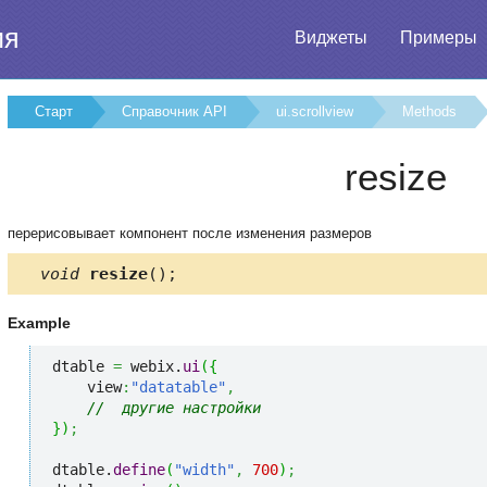
ия
Виджеты
Примеры
Старт
Справочник API
ui.scrollview
Methods
resize
перерисовывает компонент после изменения размеров
void
resize
();
Example
dtable 
=
 webix.
ui
(
{
    view
:
"datatable"
,
//  другие настройки
}
)
;
dtable.
define
(
"width"
,
700
)
;