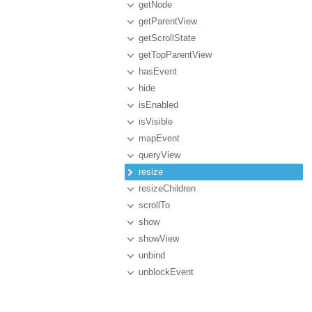
getNode
getParentView
getScrollState
getTopParentView
hasEvent
hide
isEnabled
isVisible
mapEvent
queryView
resize
resizeChildren
scrollTo
show
showView
unbind
unblockEvent