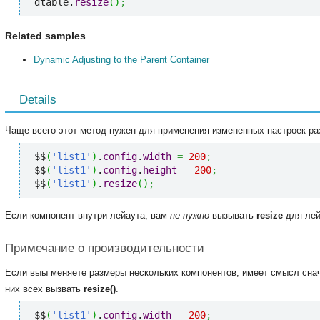
dtable.
resize
(
)
;
Related samples
Dynamic Adjusting to the Parent Container
Details
Чаще всего этот метод нужен для применения измененных настроек ра
$$
(
'list1'
)
.
config
.
width
=
200
;
$$
(
'list1'
)
.
config
.
height
=
200
;
$$
(
'list1'
)
.
resize
(
)
;
Если компонент внутри лейаута, вам
не нужно
вызывать
resize
для лей
Примечание о производительности
Если выы меняете размеры нескольких компонентов, имеет смысл снач
них всех вызвать
resize()
.
$$
(
'list1'
)
.
config
.
width
=
200
;