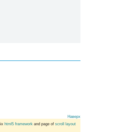
Наверх
bix
html5 framework
and page of
scroll layout