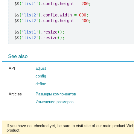
$$
(
'list1'
)
.
config
.
height
=
200
;
$$
(
'list2'
)
.
config
.
width
=
600
;
$$
(
'list2'
)
.
config
.
height
=
400
;
$$
(
'list1'
)
.
resize
(
)
;
$$
(
'list2'
)
.
resize
(
)
;
See also
API
adjust
config
define
Articles
Размеры компонентов
Изменение размеров
If you have not checked yet, be sure to visit site of our main product We
product.