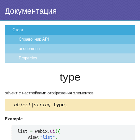
Документация
Старт
Справочник API
ui.submenu
Properties
type
объект с настройками отображения элементов
object|string
type
;
Example
list 
=
 webix.
ui
(
{
    view
:
"list"
,