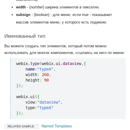
width
- (
number
) ширина элементов в пикселях.
subsign
- (
boolean
) - для меню: если
true
- показывает
массив элементов меню, у которого есть подменю.
Именованный тип
Вы можете создать тип элементов, который потом можно
использовать для многих компонентов, ссылаясь на него по имени:
webix.
type
(
webix.
ui
.
dataview
,
{
name
:
"typeA"
,
    width
:
260
,
    height
:
90
}
)
;
webix.
ui
(
{
    view
:
"dataview"
,
    type
:
"typeA"
}
)
;
Named Templates
RELATED SAMPLE: