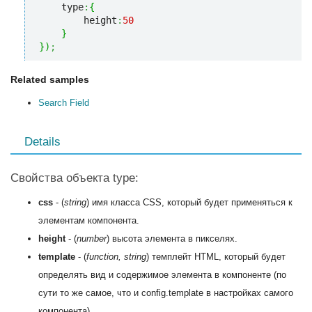
    type
:
{
        height
:
50
}
}
)
;
Related samples
Search Field
Details
Свойства объекта type:
css
- (
string
) имя класса CSS, который будет применяться к
элементам компонента.
height
- (
number
) высота элемента в пикселях.
template
- (
function, string
) темплейт HTML, который будет
определять вид и содержимое элемента в компоненте (по
сути то же самое, что и config.template в настройках самого
компонента).