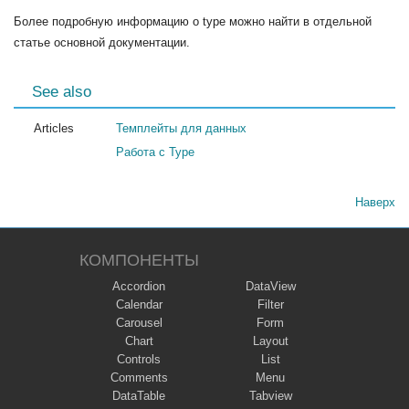
Более подробную информацию о type можно найти в отдельной
статье основной документации.
See also
Articles
Темплейты для данных
Работа с Type
Наверх
КОМПОНЕНТЫ
Accordion
DataView
Calendar
Filter
Carousel
Form
Chart
Layout
Controls
List
Comments
Menu
DataTable
Tabview