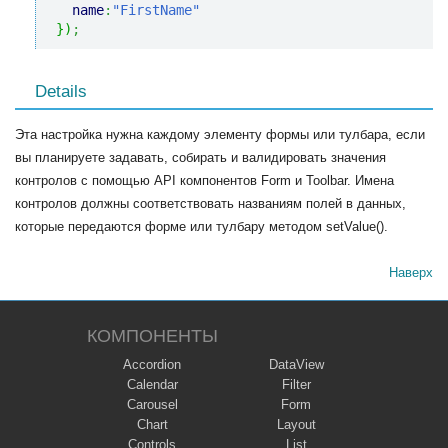
name
:
"FirstName"
}
)
;
Details
Эта настройка нужна каждому элементу формы или тулбара, если
вы планируете задавать, собирать и валидировать значения
контролов с помощью API компонентов Form и Toolbar. Имена
контролов должны соответствовать названиям полей в данных,
которые передаются форме или тулбару методом setValue().
Наверх
КОМПОНЕНТЫ
Accordion
DataView
Calendar
Filter
Carousel
Form
Chart
Layout
Controls
List