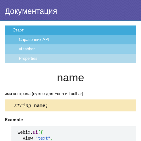
Документация
Старт
Справочник API
ui.tabbar
Properties
name
имя контрола (нужно для Form и Toolbar)
string
name
;
Example
webix.
ui
(
{
  view
:
"text"
,