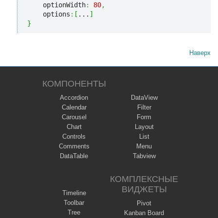
    optionWidth
:
80
,
    options
:
[
...
]
}
Наверх
КОМПОНЕНТЫ
Accordion
DataView
Calendar
Filter
Carousel
Form
Chart
Layout
Controls
List
Comments
Menu
DataTable
Tabview
КОМПЛЕКСНЫЕ
ВИДЖЕТЫ
Timeline
Toolbar
Pivot
Tree
Kanban Board