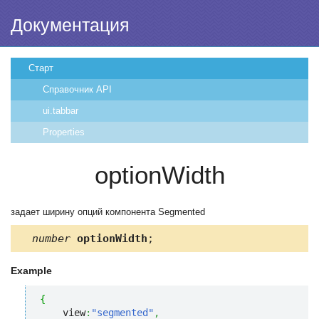
Документация
Старт
Справочник API
ui.tabbar
Properties
optionWidth
задает ширину опций компонента Segmented
number
optionWidth
;
Example
{
    view
:
"segmented"
,