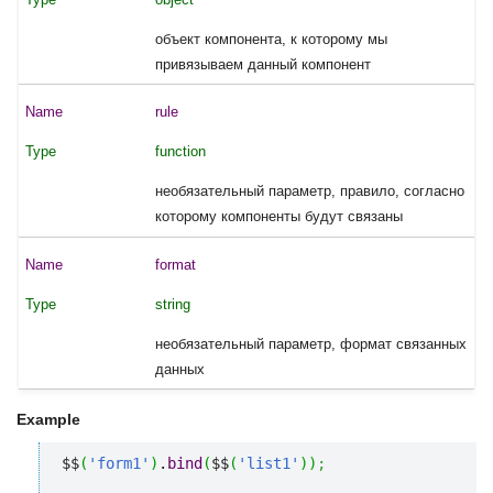
объект компонента, к которому мы
привязываем данный компонент
rule
function
необязательный параметр, правило, согласно
которому компоненты будут связаны
format
string
необязательный параметр, формат связанных
данных
Example
$$
(
'form1'
)
.
bind
(
$$
(
'list1'
)
)
;