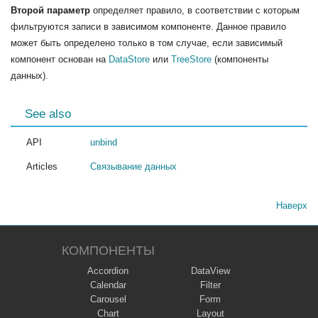
Второй параметр
определяет правило, в соответствии с которым
фильтруются записи в зависимом компоненте. Данное правило
может быть определено только в том случае, если зависимый
компонент основан на
DataStore
или
TreeStore
(компоненты
данных).
See also
API
unbind
Articles
Связывание данных
Наверх
КОМПОНЕНТЫ
Accordion
DataView
Calendar
Filter
Carousel
Form
Chart
Layout