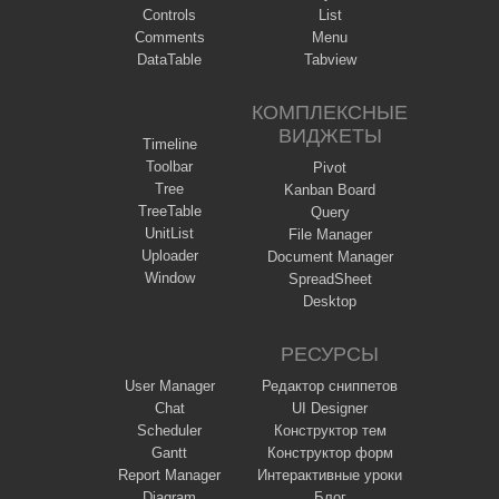
Controls
List
Comments
Menu
DataTable
Tabview
КОМПЛЕКСНЫЕ
ВИДЖЕТЫ
Timeline
Toolbar
Pivot
Tree
Kanban Board
TreeTable
Query
UnitList
File Manager
Uploader
Document Manager
Window
SpreadSheet
Desktop
РЕСУРСЫ
User Manager
Редактор сниппетов
Chat
UI Designer
Scheduler
Конструктор тем
Gantt
Конструктор форм
Report Manager
Интерактивные уроки
Diagram
Блог