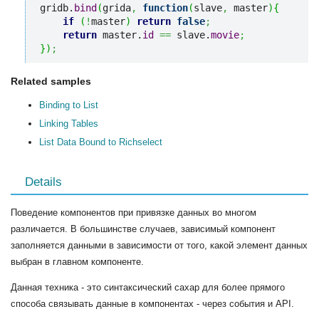
gridb.
bind
(
grida
,
function
(
slave
,
 master
)
{
if
(
!
master
)
return
false
;
return
 master.
id
==
 slave.
movie
;
}
)
;
Related samples
Binding to List
Linking Tables
List Data Bound to Richselect
Details
Поведение компонентов при привязке данных во многом
различается. В большинстве случаев, зависимый компонент
заполняется данными в зависимости от того, какой элемент данных
выбран в главном компоненте.
Данная техника - это синтаксический сахар для более прямого
способа связывать данные в компонентах - через события и API.