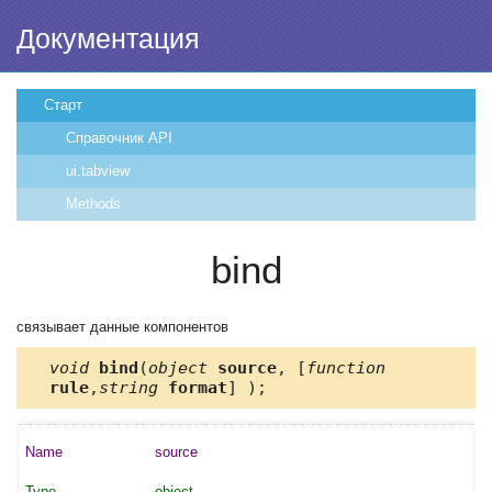
Документация
Старт
Справочник API
ui.tabview
Methods
bind
связывает данные компонентов
void
bind
(
object
source
, [
function
rule
,
string
format
] );
source
object