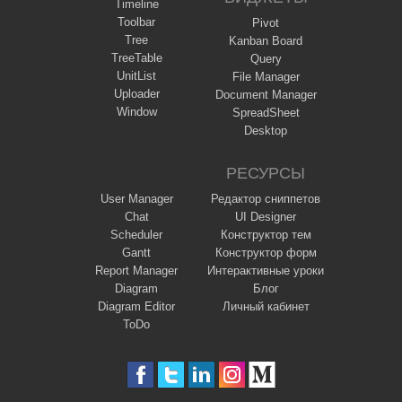
Timeline
Toolbar
Pivot
Tree
Kanban Board
TreeTable
Query
UnitList
File Manager
Uploader
Document Manager
Window
SpreadSheet
Desktop
РЕСУРСЫ
User Manager
Редактор сниппетов
Chat
UI Designer
Scheduler
Конструктор тем
Gantt
Конструктор форм
Report Manager
Интерактивные уроки
Diagram
Блог
Diagram Editor
Личный кабинет
ToDo