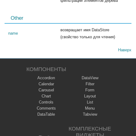
фильтрации элементов дерева
Other
возвращает имя DataStore
name
(свойство только для чтения)
Наверх
КОМПОНЕНТЫ
Accordion
DataView
Calendar
Filter
Carousel
Form
Chart
Layout
Controls
List
Comments
Menu
DataTable
Tabview
КОМПЛЕКСНЫЕ
ВИДЖЕТЫ