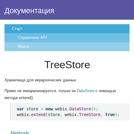
Документация
Старт
Справочник API
Mixins
TreeStore
Хранилище для иерархических данных.
Прямо не инициализируется, только из
DataStore
с помощью
метода extend().
var
 store 
=
new
 webix.
DataStore
(
)
;
webix.
extend
(
store
,
 webix.
TreeStore
,
true
)
;
Methods