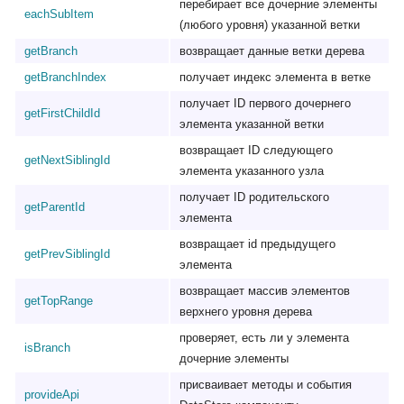
перебирает все дочерние элементы
eachSubItem
(любого уровня) указанной ветки
getBranch
возвращает данные ветки дерева
getBranchIndex
получает индекс элемента в ветке
получает ID первого дочернего
getFirstChildId
элемента указанной ветки
возвращает ID следующего
getNextSiblingId
элемента указанного узла
получает ID родительского
getParentId
элемента
возвращает id предыдущего
getPrevSiblingId
элемента
возвращает массив элементов
getTopRange
верхнего уровня дерева
проверяет, есть ли у элемента
isBranch
дочерние элементы
присваивает методы и события
provideApi