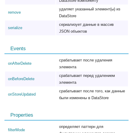
DataStore компоненту
удаляет указанный элемент(ы) из
remove
DataStore
сериализует данные в массив
serialize
JSON объектов
Events
срабатывает после удаления
onAfterDelete
элемента
срабатывает перед удалением
onBeforeDelete
элемента
срабатывает после того, как данные
onStoreUpdated
были изменены в DataStore
Properties
определяет паттерн для
filterMode