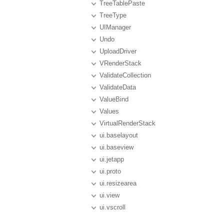
TreeTablePaste
TreeType
UIManager
Undo
UploadDriver
VRenderStack
ValidateCollection
ValidateData
ValueBind
Values
VirtualRenderStack
ui.baselayout
ui.baseview
ui.jetapp
ui.proto
ui.resizearea
ui.view
ui.vscroll