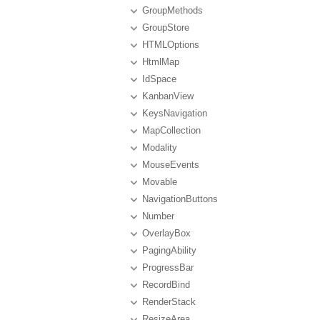
GroupMethods
GroupStore
HTMLOptions
HtmlMap
IdSpace
KanbanView
KeysNavigation
MapCollection
Modality
MouseEvents
Movable
NavigationButtons
Number
OverlayBox
PagingAbility
ProgressBar
RecordBind
RenderStack
ResizeArea