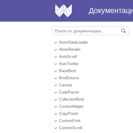
Документац
AtomDataLoader
AtomRender
AutoScroll
AutoTooltip
BaseBind
BindSource
Canvas
CodeParser
CollectionBind
ContextHelper
CopyPaste
CustomPrint
CustomScroll