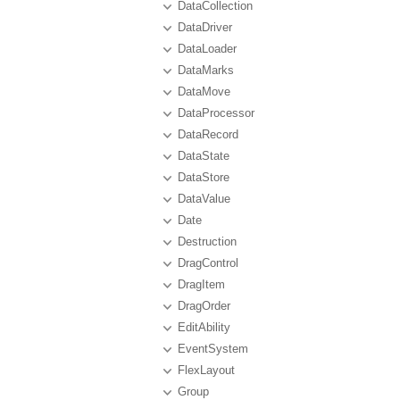
DataCollection
DataDriver
DataLoader
DataMarks
DataMove
DataProcessor
DataRecord
DataState
DataStore
DataValue
Date
Destruction
DragControl
DragItem
DragOrder
EditAbility
EventSystem
FlexLayout
Group