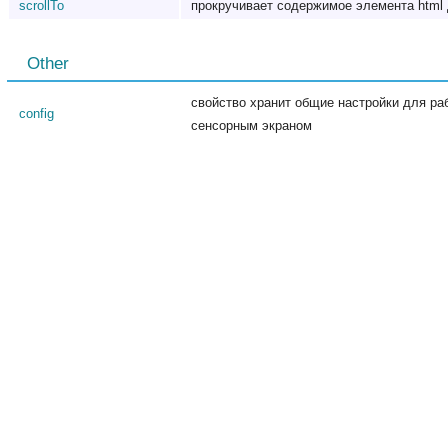
scrollTo
прокручивает содержимое элемента html
Other
свойство хранит общие настройки для ра
config
сенсорным экраном