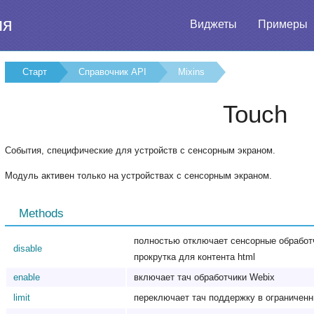
ия
Виджеты
Примеры
Старт
Справочник API
Mixins
Touch
События, специфические для устройств с сенсорным экраном.
Модуль активен только на устройствах с сенсорным экраном.
Methods
полностью отключает сенсорные обработч
disable
прокрутка для контента html
enable
включает тач обработчики Webix
limit
переключает тач поддержку в ограничен