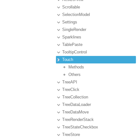
Scrollable
SelectionModel
Settings
SingleRender
Sparklines
TablePaste
TooltipControl
Touch
Methods
Others
TreeAPI
TreeClick
TreeCollection
TreeDataLoader
TreeDataMove
TreeRenderStack
TreeStateCheckbox
TreeStore