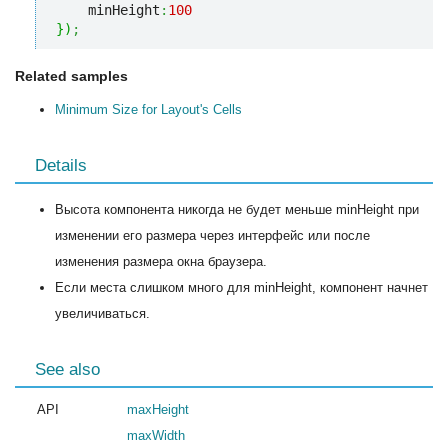
    minHeight
:
100
}
)
;
Related samples
Minimum Size for Layout's Cells
Details
Высота компонента никогда не будет меньше minHeight при
изменении его размера через интерфейс или после
изменения размера окна браузера.
Если места слишком много для minHeight, компонент начнет
увеличиваться.
See also
API
maxHeight
maxWidth