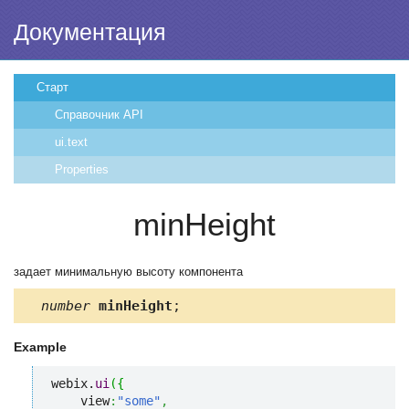
Документация
Старт
Справочник API
ui.text
Properties
minHeight
задает минимальную высоту компонента
number
minHeight
;
Example
webix.
ui
(
{
    view
:
"some"
,