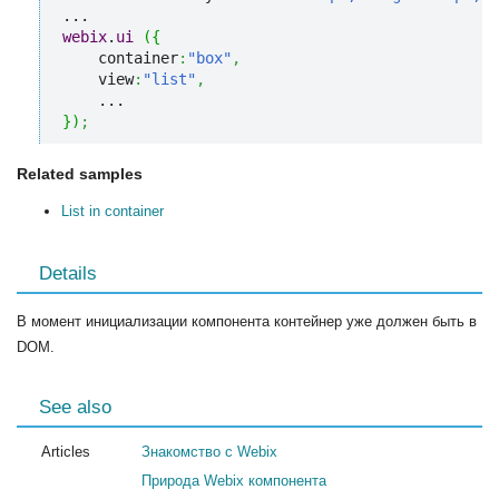
webix
.
ui
(
{
    container
:
"box"
,
    view
:
"list"
,
}
)
;
Related samples
List in container
Details
В момент инициализации компонента контейнер уже должен быть в
DOM.
See also
Articles
Знакомство с Webix
Природа Webix компонента