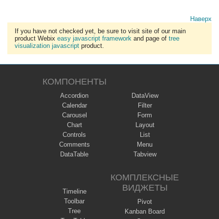
Наверх
If you have not checked yet, be sure to visit site of our main
product Webix
easy javascript framework
and page of
tree
visualization javascript
product.
КОМПОНЕНТЫ
Accordion
DataView
Calendar
Filter
Carousel
Form
Chart
Layout
Controls
List
Comments
Menu
DataTable
Tabview
КОМПЛЕКСНЫЕ
ВИДЖЕТЫ
Timeline
Toolbar
Pivot
Tree
Kanban Board