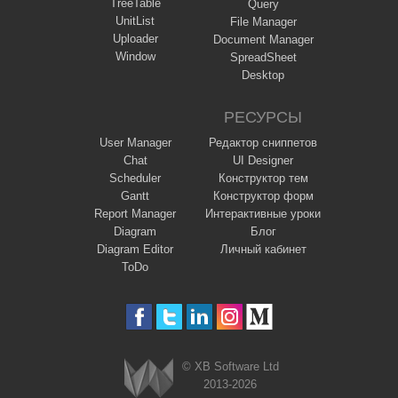
TreeTable
Query
UnitList
File Manager
Uploader
Document Manager
Window
SpreadSheet
Desktop
РЕСУРСЫ
User Manager
Редактор сниппетов
Chat
UI Designer
Scheduler
Конструктор тем
Gantt
Конструктор форм
Report Manager
Интерактивные уроки
Diagram
Блог
Diagram Editor
Личный кабинет
ToDo
© XB Software Ltd
2013-2026