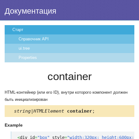
Документация
Старт
Справочник API
ui.tree
Properties
container
HTML-контейнер (или его ID), внутри которого компонент должен
быть инициализирован
string|HTMLElement
container
;
Example
<
div id
=
"box"
 style
=
"width:320px; height:600px;"
>