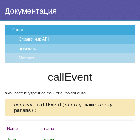
Документация
Старт
Справочник API
ui.window
Methods
callEvent
вызывает внутреннее событие компонента
boolean
callEvent
(
string
name
,
array
params
);
name
string