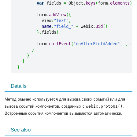
var
 fields 
=
 Object.
keys
(
form.
elements
)
.
l
        form.
addView
(
{
          view
:
"text"
,
name
:
"field_"
+
 webix.
uid
(
)
}
,
fields
)
;
        form.
callEvent
(
"onAfterFieldAdded"
,
[
++
f
}
}
]
}
Details
Метод обычно используется для вызова своих событий или для
вызова событий компонентов, созданных с
webix.protoUI()
.
Встроенные события компонентов вызываются автоматически.
See also