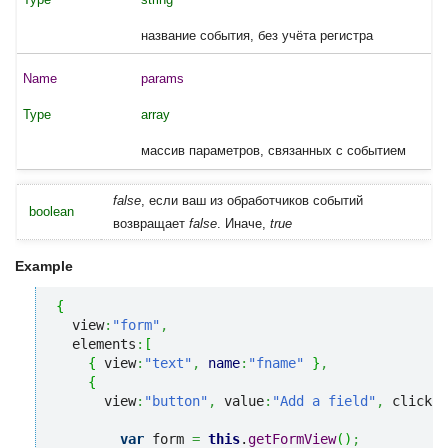
название события, без учёта регистра
params
array
массив параметров, связанных с событием
false
, если ваш из обработчиков событий
boolean
возвращает
false
. Иначе,
true
Example
{
  view
:
"form"
,
  elements
:
[
{
 view
:
"text"
,
name
:
"fname"
}
,
{
      view
:
"button"
,
 value
:
"Add a field"
,
 click
:
f
var
 form 
=
this
.
getFormView
(
)
;