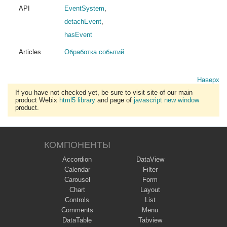
API
EventSystem
,
detachEvent
,
hasEvent
Articles
Обработка событий
Наверх
If you have not checked yet, be sure to visit site of our main
product Webix
html5 library
and page of
javascript new window
product.
КОМПОНЕНТЫ
Accordion
DataView
Calendar
Filter
Carousel
Form
Chart
Layout
Controls
List
Comments
Menu
DataTable
Tabview