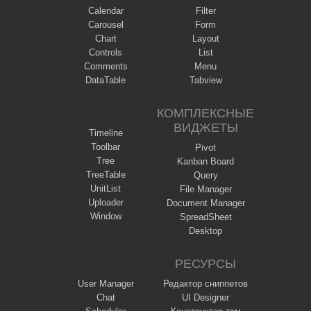
Calendar
Filter
Carousel
Form
Chart
Layout
Controls
List
Comments
Menu
DataTable
Tabview
КОМПЛЕКСНЫЕ
ВИДЖЕТЫ
Timeline
Toolbar
Pivot
Tree
Kanban Board
TreeTable
Query
UnitList
File Manager
Uploader
Document Manager
Window
SpreadSheet
Desktop
РЕСУРСЫ
User Manager
Редактор сниппетов
Chat
UI Designer