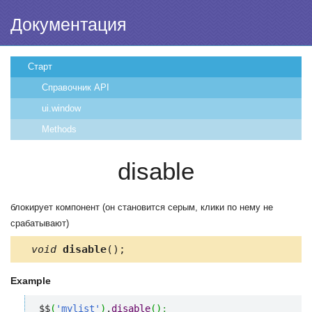
Документация
Старт
Справочник API
ui.window
Methods
disable
блокирует компонент (он становится серым, клики по нему не
срабатывают)
void
disable
();
Example
$$
(
'mylist'
)
.
disable
(
)
;