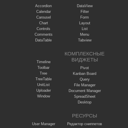
Accordion
DataView
Calendar
Filter
Carousel
Form
Chart
Layout
Controls
List
Comments
Menu
DataTable
Tabview
КОМПЛЕКСНЫЕ
ВИДЖЕТЫ
Timeline
Toolbar
Pivot
Tree
Kanban Board
TreeTable
Query
UnitList
File Manager
Uploader
Document Manager
Window
SpreadSheet
Desktop
РЕСУРСЫ
User Manager
Редактор сниппетов