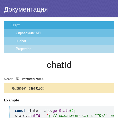
Документация
Старт
Справочник API
ui.chat
Properties
chatId
хранит ID текущего чата
number
chatId
;
Example
const
 state 
=
 app.
getState
(
)
;
state.
chatId
=
2
;
// показывает чат с "ID:2" по 