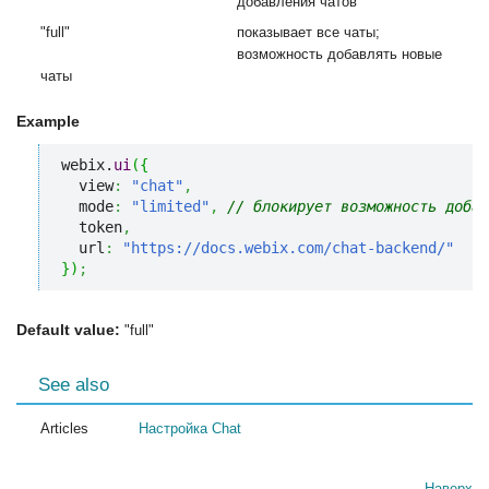
добавления чатов
"full"
показывает все чаты;
возможность добавлять новые
чаты
Example
webix.
ui
(
{
  view
:
"chat"
,
  mode
:
"limited"
,
// блокирует возможность добав
  token
,
  url
:
"https://docs.webix.com/chat-backend/"
}
)
;
Default value:
"full"
See also
Articles
Настройка Chat
Наверх