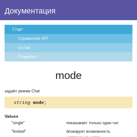
Документация
Старт
Справочник API
ui.chat
Properties
mode
задаёт режим Chat
string
mode
;
Values
"single"
показывает только один чат
"limited"
блокирует возможность