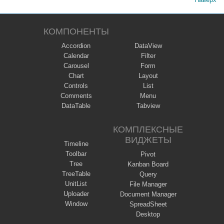
КОМПОНЕНТЫ
Accordion
DataView
Calendar
Filter
Carousel
Form
Chart
Layout
Controls
List
Comments
Menu
DataTable
Tabview
КОМПЛЕКСНЫЕ
ВИДЖЕТЫ
Timeline
Toolbar
Pivot
Tree
Kanban Board
TreeTable
Query
UnitList
File Manager
Uploader
Document Manager
Window
SpreadSheet
Desktop