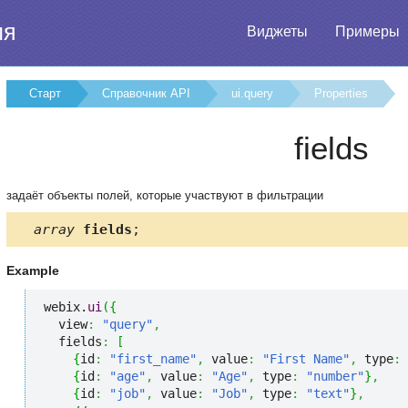
ия
Виджеты
Примеры
Старт
Справочник API
ui.query
Properties
fields
задаёт объекты полей, которые участвуют в фильтрации
array
fields
;
Example
webix.
ui
(
{
  view
:
"query"
,
  fields
:
[
{
id
:
"first_name"
,
 value
:
"First Name"
,
 type
:
{
id
:
"age"
,
 value
:
"Age"
,
 type
:
"number"
}
,
{
id
:
"job"
,
 value
:
"Job"
,
 type
:
"text"
}
,