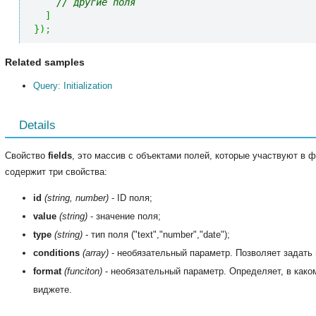
// другие поля
]
}
)
;
Related samples
Query: Initialization
Details
Свойство
fields
, это массив с объектами полей, которые участвуют в 
содержит три свойства:
id
(string, number)
- ID поля;
value
(string)
- значение поля;
type
(string)
- тип поля ("text","number","date");
conditions
(array)
- необязательный параметр. Позволяет задать
format
(funciton)
- необязательный параметр. Определяет, в како
виджете.