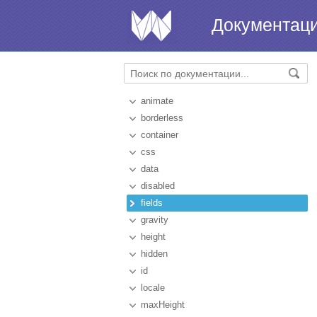
Документац
animate
borderless
container
css
data
disabled
fields
gravity
height
hidden
id
locale
maxHeight