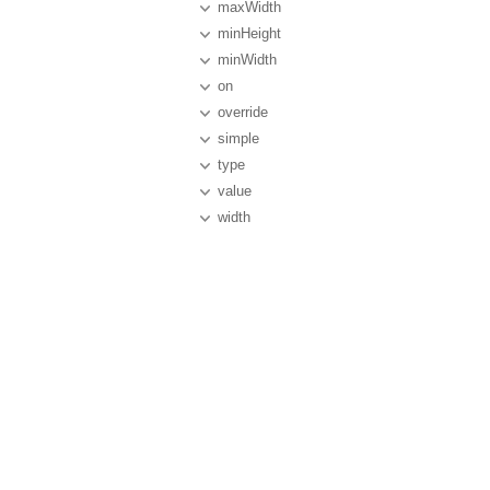
maxWidth
minHeight
minWidth
on
override
simple
type
value
width