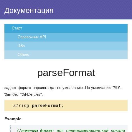
Документация
Старт
Справочник API
i18n
Others
parseFormat
задает формат парсинга дат по умолчанию. По умолчанию "
%Y-
%m-%d "%H:%i:%s
".
string
parseFormat
;
Example
//изменим формат для североамериканской локали