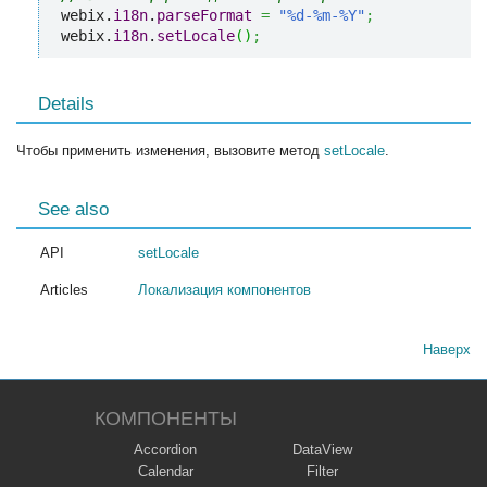
webix.
i18n
.
parseFormat
=
"%d-%m-%Y"
;
webix.
i18n
.
setLocale
(
)
;
Details
Чтобы применить изменения, вызовите метод
setLocale
.
See also
API
setLocale
Articles
Локализация компонентов
Наверх
КОМПОНЕНТЫ
Accordion
DataView
Calendar
Filter