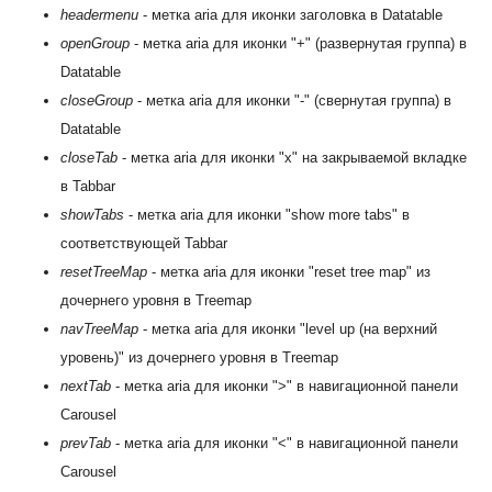
headermenu
- метка aria для иконки заголовка в Datatable
openGroup
- метка aria для иконки "+" (развернутая группа) в
Datatable
closeGroup
- метка aria для иконки "-" (свернутая группа) в
Datatable
closeTab
- метка aria для иконки "x" на закрываемой вкладке
в Tabbar
showTabs
- метка aria для иконки "show more tabs" в
соответствующей Tabbar
resetTreeMap
- метка aria для иконки "reset tree map" из
дочернего уровня в Treemap
navTreeMap
- метка aria для иконки "level up (на верхний
уровень)" из дочернего уровня в Treemap
nextTab
- метка aria для иконки ">" в навигационной панели
Carousel
prevTab
- метка aria для иконки "<" в навигационной панели
Carousel