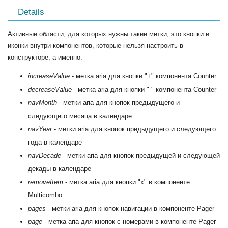
Details
Активные области, для которых нужны такие метки, это кнопки и
иконки внутри компонентов, которые нельзя настроить в
конструкторе, а именно:
increaseValue
- метка aria для кнопки "+" компонента Counter
decreaseValue
- метка aria для кнопки "-" компонента Counter
navMonth
- метки aria для кнопок предыдущего и
следующего месяца в календаре
navYear
- метки aria для кнопок предыдущего и следующего
года в календаре
navDecade
- метки aria для кнопок предыдущей и следующей
декады в календаре
removeItem
- метка aria для кнопки "x" в компоненте
Multicombo
pages
- метки aria для кнопок навигации в компоненте Pager
page
- метка aria для кнопок с номерами в компоненте Pager