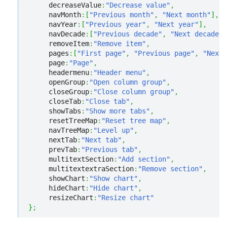
     decreaseValue
:
"Decrease value"
,
     navMonth
:
[
"Previous month"
,
"Next month"
]
,
     navYear
:
[
"Previous year"
,
"Next year"
]
,
     navDecade
:
[
"Previous decade"
,
"Next decade"
]
     removeItem
:
"Remove item"
,
     pages
:
[
"First page"
,
"Previous page"
,
"Next 
     page
:
"Page"
,
     headermenu
:
"Header menu"
,
     openGroup
:
"Open column group"
,
     closeGroup
:
"Close column group"
,
     closeTab
:
"Close tab"
,
     showTabs
:
"Show more tabs"
,
     resetTreeMap
:
"Reset tree map"
,
     navTreeMap
:
"Level up"
,
     nextTab
:
"Next tab"
,
     prevTab
:
"Previous tab"
,
     multitextSection
:
"Add section"
,
     multitextextraSection
:
"Remove section"
,
     showChart
:
"Show chart"
,
     hideChart
:
"Hide chart"
,
     resizeChart
:
"Resize chart"
}
;