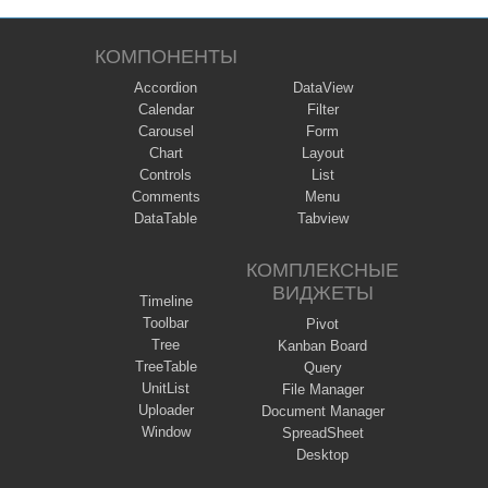
КОМПОНЕНТЫ
Accordion
DataView
Calendar
Filter
Carousel
Form
Chart
Layout
Controls
List
Comments
Menu
DataTable
Tabview
КОМПЛЕКСНЫЕ
ВИДЖЕТЫ
Timeline
Toolbar
Pivot
Tree
Kanban Board
TreeTable
Query
UnitList
File Manager
Uploader
Document Manager
Window
SpreadSheet
Desktop