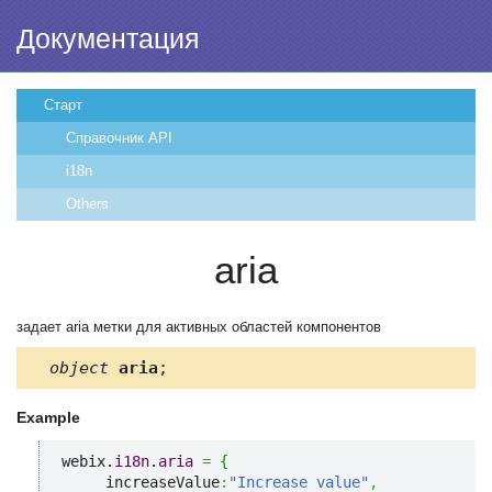
Документация
Старт
Справочник API
i18n
Others
aria
задает aria метки для активных областей компонентов
object
aria
;
Example
webix.
i18n
.
aria
=
{
     increaseValue
:
"Increase value"
,