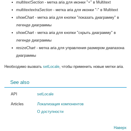
multitextSection
- метка aria для иконки "+" в Multitext
multitextextraSection
- метка aria для иконки "-" в Multitext
showChart
- метка aria для кнопки "показать диаграмму" в
легенде диаграммы
showChart
- метка aria для кнопки "скрыть диаграмму" в
легенде диаграммы
resizeChart
- метка aria для управления размером диапазона
диаграммы
Необходимо вызвать
setLocale
, чтобы применить новые метки aria.
See also
API
setLocale
Articles
Локализация компонентов
О доступности
Наверх