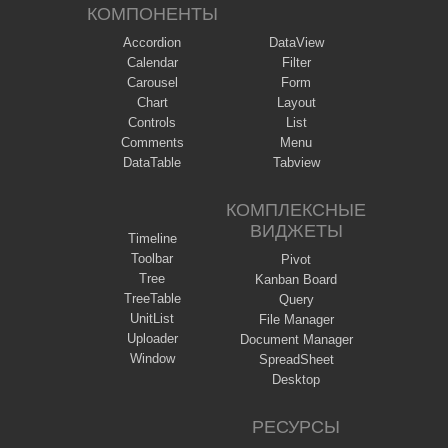
КОМПОНЕНТЫ
Accordion
DataView
Calendar
Filter
Carousel
Form
Chart
Layout
Controls
List
Comments
Menu
DataTable
Tabview
КОМПЛЕКСНЫЕ
ВИДЖЕТЫ
Timeline
Toolbar
Pivot
Tree
Kanban Board
TreeTable
Query
UnitList
File Manager
Uploader
Document Manager
Window
SpreadSheet
Desktop
РЕСУРСЫ