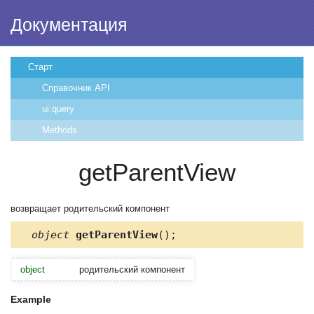
Документация
Старт
Справочник API
ui.query
Methods
getParentView
возвращает родительский компонент
object
getParentView
();
object
родительский компонент
Example