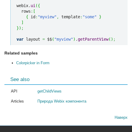
webix.
ui
(
{
  rows
:
[
{
 id
:
"myview"
,
 template
:
"some"
}
]
}
)
;
var
 layout 
=
 $$
(
"myview"
)
.
getParentView
(
)
;
Related samples
Colorpicker in Form
See also
API
getChildViews
Articles
Природа Webix компонента
Наверх