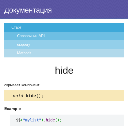
Документация
Старт
Справочник API
ui.query
Methods
hide
скрывает компонент
void
hide
();
Example
$$
(
"mylist"
)
.
hide
(
)
;