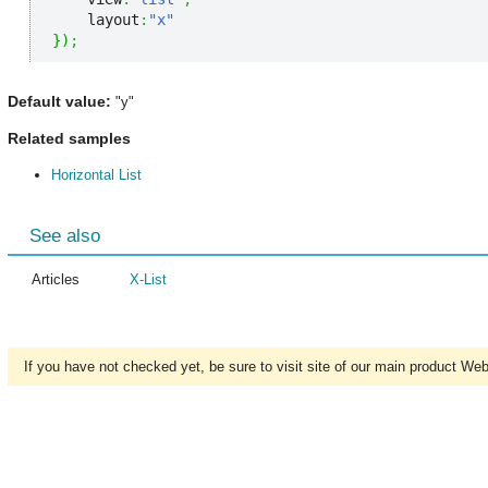
    layout
:
"x"
}
)
;
Default value:
"y"
Related samples
Horizontal List
See also
Articles
X-List
If you have not checked yet, be sure to visit site of our main product We