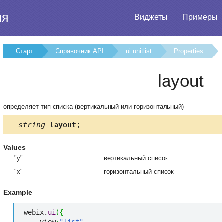
ия
Виджеты
Примеры
Старт
Справочник API
ui.unitlist
Properties
layout
определяет тип списка (вертикальный или горизонтальный)
string
layout
;
Values
"y"
вертикальный список
"x"
горизонтальный список
Example
webix.
ui
(
{
    view
:
"list"
,