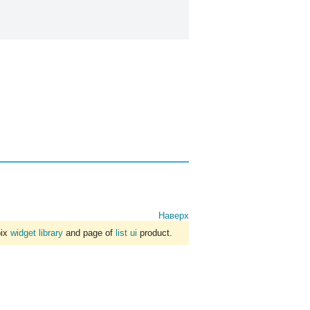
Наверх
bix
widget library
and page of
list ui
product.