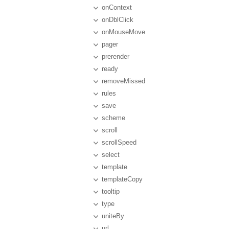
onContext
onDblClick
onMouseMove
pager
prerender
ready
removeMissed
rules
save
scheme
scroll
scrollSpeed
select
template
templateCopy
tooltip
type
uniteBy
url