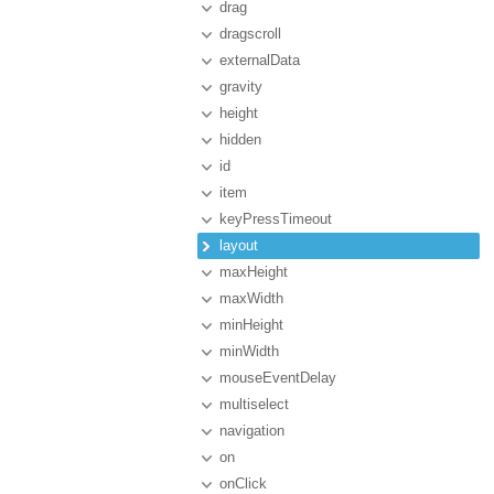
drag
dragscroll
externalData
gravity
height
hidden
id
item
keyPressTimeout
layout
maxHeight
maxWidth
minHeight
minWidth
mouseEventDelay
multiselect
navigation
on
onClick