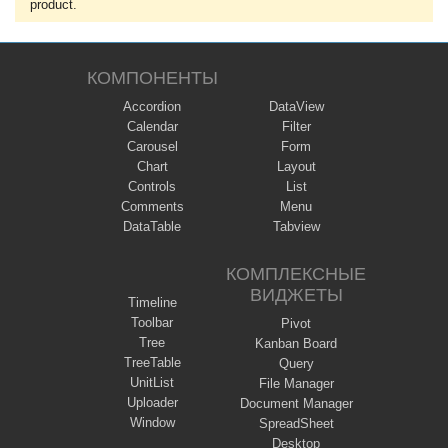
product.
КОМПОНЕНТЫ
Accordion
DataView
Calendar
Filter
Carousel
Form
Chart
Layout
Controls
List
Comments
Menu
DataTable
Tabview
КОМПЛЕКСНЫЕ
ВИДЖЕТЫ
Timeline
Toolbar
Pivot
Tree
Kanban Board
TreeTable
Query
UnitList
File Manager
Uploader
Document Manager
Window
SpreadSheet
Desktop