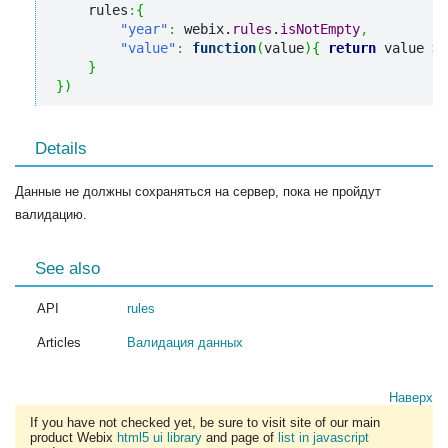
    rules
:
{
"year"
:
 webix.
rules
.
isNotEmpty
,
"value"
:
function
(
value
)
{
return
 value 
>
}
}
)
Details
Данные не должны сохраняться на сервер, пока не пройдут
валидацию.
See also
API
rules
Articles
Валидация данных
Наверх
If you have not checked yet, be sure to visit site of our main
product Webix
html5 ui library
and page of
list in javascript