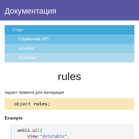
Документация
Старт
Справочник API
ui.unitlist
Properties
rules
задает правила для валидации
object
rules
;
Example
webix.
ui
(
{
    view
:
"datatable"
,