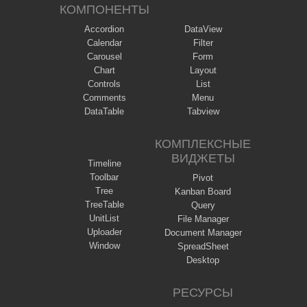
КОМПОНЕНТЫ
Accordion
DataView
Calendar
Filter
Carousel
Form
Chart
Layout
Controls
List
Comments
Menu
DataTable
Tabview
КОМПЛЕКСНЫЕ
ВИДЖЕТЫ
Timeline
Toolbar
Pivot
Tree
Kanban Board
TreeTable
Query
UnitList
File Manager
Uploader
Document Manager
Window
SpreadSheet
Desktop
РЕСУРСЫ