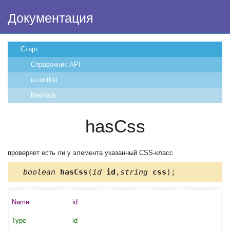
Документация
Старт
Справочник API
ui.unitlist
Methods
hasCss
проверяет есть ли у элемента указанный CSS-класс
boolean
hasCss
(
id
id
,
string
css
);
id
id