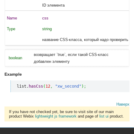
ID элемента
css
string
название CSS-класса, который надо проверить
возвращает `true`, если такой CSS-класс
boolean
добавлен элементу
Example
list.
hasCss
(
12
,
"xw_second"
)
;
Наверх
If you have not checked yet, be sure to visit site of our main
product Webix
lightweight js framework
and page of
list ui
product.