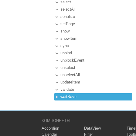
select
selectAll
serialize
setPage
show
showItem
sync
unbind
unblockEvent
unselect
unselectAll
updateItem
validate
waitSave
КОМПОНЕНТЫ
Accordion
DataView
Timel
Calendar
Filter
Toolb