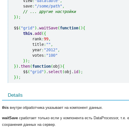
    view
:
"datatable"
,
    save
:
"/some/path"
,
// ... другие настройки
}
)
;
$$
(
"grid"
)
.
waitSave
(
function
(
)
{
this
.
add
(
{
        rank
:
99
,
        title
:
""
,
        year
:
"2012"
,
        votes
:
"100"
}
)
;
}
)
.
then
(
function
(
obj
)
{
    $$
(
"grid"
)
.
select
(
obj.
id
)
;
}
)
;
Details
this
внутри обработчика указывает на компонент данных.
waitSave
сработает только если у компонента есть DataProcessor, т.е. 
сохранения данных на сервер.