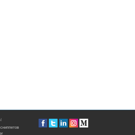
Ы
 сниппетов
er