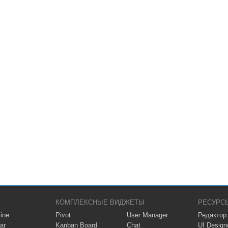
КОМПЛЕКСНЫЕ ВИДЖЕТЫ
РЕСУРС
ine
Pivot
User Manager
Редактор
ar
Kanban Board
Chat
UI Design