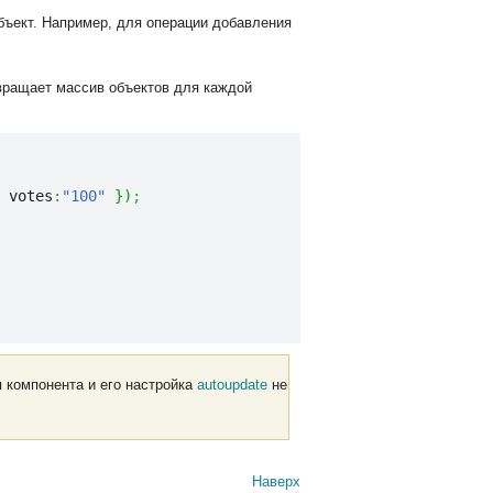
бъект. Например, для операции добавления
вращает массив объектов для каждой
 votes
:
"100"
}
)
;
я компонента и его настройка
autoupdate
не
Наверх