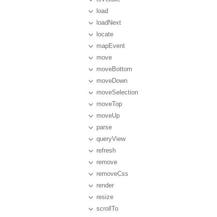
load
loadNext
locate
mapEvent
move
moveBottom
moveDown
moveSelection
moveTop
moveUp
parse
queryView
refresh
remove
removeCss
render
resize
scrollTo