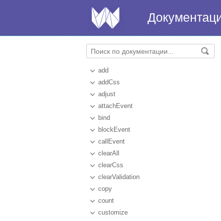
Документац
add
addCss
adjust
attachEvent
bind
blockEvent
callEvent
clearAll
clearCss
clearValidation
copy
count
customize