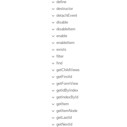
define
destructor
detachEvent
disable
disableItem
enable
enableItem
exists
filter
find
getChildViews
getFirstId
getFormView
getIdByIndex
getIndexById
getItem
getItemNode
getLastId
getNextId