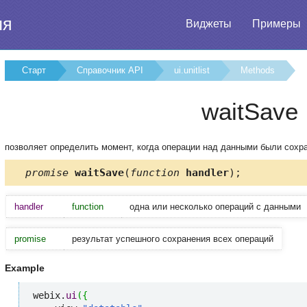
ия
Виджеты
Примеры
Старт
Справочник API
ui.unitlist
Methods
waitSave
позволяет определить момент, когда операции над данными были сохр
promise
waitSave
(
function
handler
);
handler
function
одна или несколько операций с данными
promise
результат успешного сохранения всех операций
Example
webix.
ui
(
{