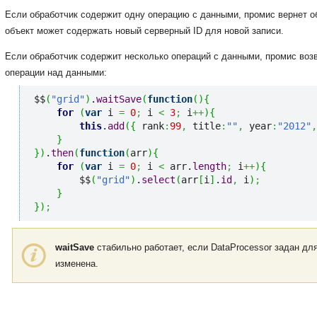
Если обработчик содержит одну операцию с данными, промис вернет о
объект может содержать новый серверный ID для новой записи.
Если обработчик содержит несколько операций с данными, промис воз
операции над данными:
$$
(
"grid"
)
.
waitSave
(
function
(
)
{
for
(
var
 i 
=
0
;
 i 
<
3
;
 i
++
)
{
this
.
add
(
{
 rank
:
99
,
 title
:
""
,
 year
:
"2012"
,
}
}
)
.
then
(
function
(
arr
)
{
for
(
var
 i 
=
0
;
 i 
<
 arr.
length
;
 i
++
)
{
        $$
(
"grid"
)
.
select
(
arr
[
i
]
.
id
,
 i
)
;
}
}
)
;
waitSave
стабильно работает, если DataProcessor задан дл
изменена.