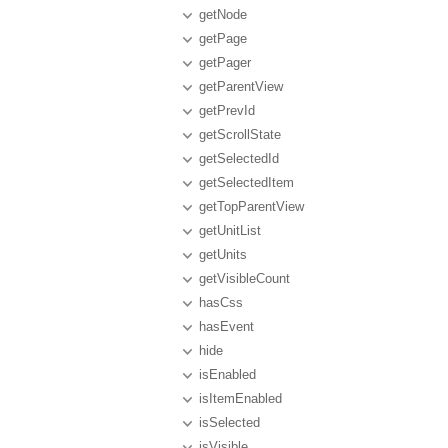
getNode
getPage
getPager
getParentView
getPrevId
getScrollState
getSelectedId
getSelectedItem
getTopParentView
getUnitList
getUnits
getVisibleCount
hasCss
hasEvent
hide
isEnabled
isItemEnabled
isSelected
isVisible