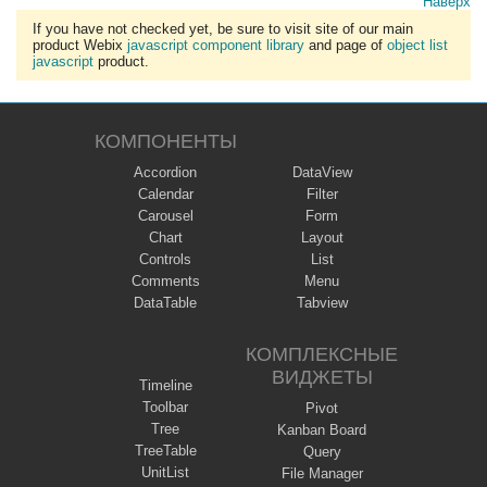
Наверх
If you have not checked yet, be sure to visit site of our main
product Webix
javascript component library
and page of
object list
javascript
product.
КОМПОНЕНТЫ
Accordion
DataView
Calendar
Filter
Carousel
Form
Chart
Layout
Controls
List
Comments
Menu
DataTable
Tabview
КОМПЛЕКСНЫЕ
ВИДЖЕТЫ
Timeline
Toolbar
Pivot
Tree
Kanban Board
TreeTable
Query
UnitList
File Manager