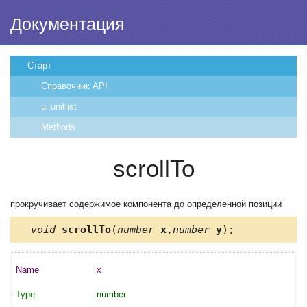
Документация
Старт
Справочник API
ui.unitlist
Methods
scrollTo
прокручивает содержимое компонента до определенной позиции
void
scrollTo
(
number
x
,
number
y
);
x
number