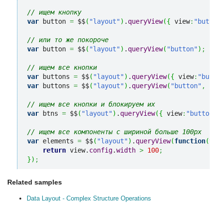
// ищем кнопку
var
 button 
=
 $$
(
"layout"
)
.
queryView
(
{
 view
:
"butto
// или то же покороче
var
 button 
=
 $$
(
"layout"
)
.
queryView
(
"button"
)
;
// ищем все кнопки
var
 buttons 
=
 $$
(
"layout"
)
.
queryView
(
{
 view
:
"butt
var
 buttons 
=
 $$
(
"layout"
)
.
queryView
(
"button"
,
"a
// ищем все кнопки и блокируем их
var
 btns 
=
 $$
(
"layout"
)
.
queryView
(
{
 view
:
"button"
// ищем все компоненты с шириной больше 100px
var
 elements 
=
 $$
(
"layout"
)
.
queryView
(
function
(
vi
return
 view.
config
.
width
>
100
;
}
)
;
Related samples
Data Layout - Complex Structure Operations