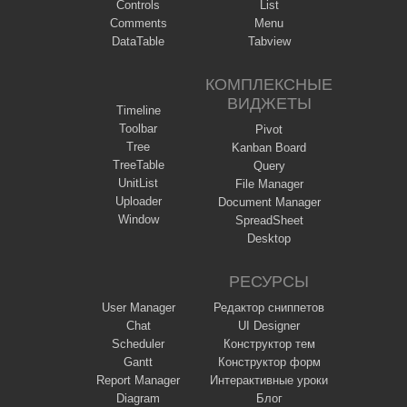
Controls
List
Comments
Menu
DataTable
Tabview
КОМПЛЕКСНЫЕ
ВИДЖЕТЫ
Timeline
Toolbar
Pivot
Tree
Kanban Board
TreeTable
Query
UnitList
File Manager
Uploader
Document Manager
Window
SpreadSheet
Desktop
РЕСУРСЫ
User Manager
Редактор сниппетов
Chat
UI Designer
Scheduler
Конструктор тем
Gantt
Конструктор форм
Report Manager
Интерактивные уроки
Diagram
Блог