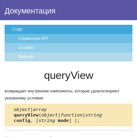
Документация
Старт
Справочник API
ui.unitlist
Methods
queryView
возвращает внутренние компоненты, которые удовлетворяют
указанному условию
object|array
queryView
(
object|function|string
config
, [
string
mode
] );