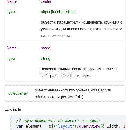
config
object|function|string
объект с параметрами компонента, функция с
условием для поиска или строка с названием
типа компонента
mode
string
необязательный параметр, область поиска:
"all","parent","self", см. ниже
объект найденного компонента или массив
object|array
объектов (для режима "all")
Example
// ищем компонент по высоте и ширине
var
 element 
=
 $$
(
"layout"
)
.
queryView
(
{
 width
:
100