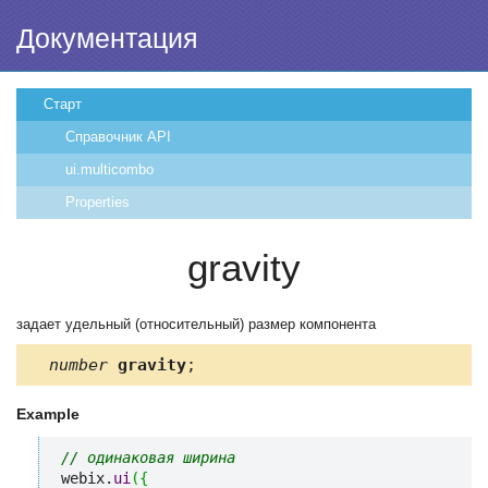
Документация
Старт
Справочник API
ui.multicombo
Properties
gravity
задает удельный (относительный) размер компонента
number
gravity
;
Example
// одинаковая ширина
webix.
ui
(
{