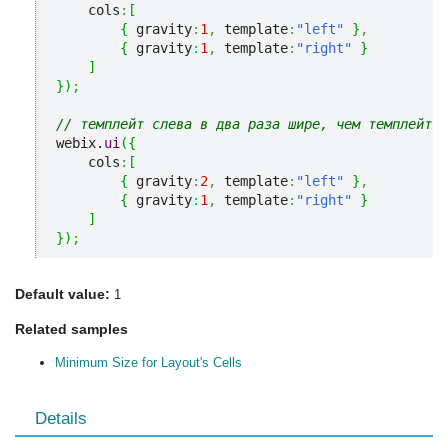
    cols
:
[
{
 gravity
:
1
,
 template
:
"left"
}
,
{
 gravity
:
1
,
 template
:
"right"
}
]
}
)
;
// темплейт слева в два раза шире, чем темплейт с
webix.
ui
(
{
    cols
:
[
{
 gravity
:
2
,
 template
:
"left"
}
,
{
 gravity
:
1
,
 template
:
"right"
}
]
}
)
;
Default value:
1
Related samples
Minimum Size for Layout's Cells
Details