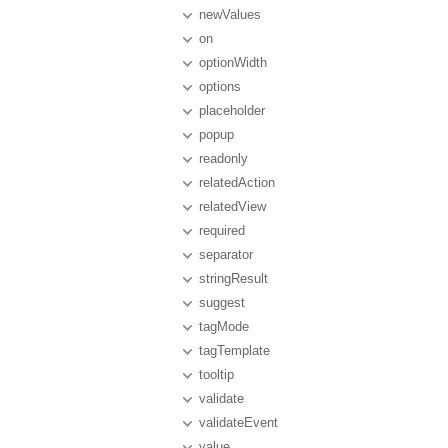
newValues
on
optionWidth
options
placeholder
popup
readonly
relatedAction
relatedView
required
separator
stringResult
suggest
tagMode
tagTemplate
tooltip
validate
validateEvent
value