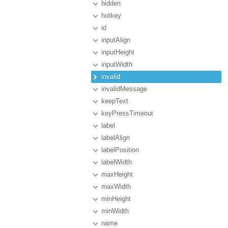
hidden
hotkey
id
inputAlign
inputHeight
inputWidth
invalid
invalidMessage
keepText
keyPressTimeout
label
labelAlign
labelPosition
labelWidth
maxHeight
maxWidth
minHeight
minWidth
name