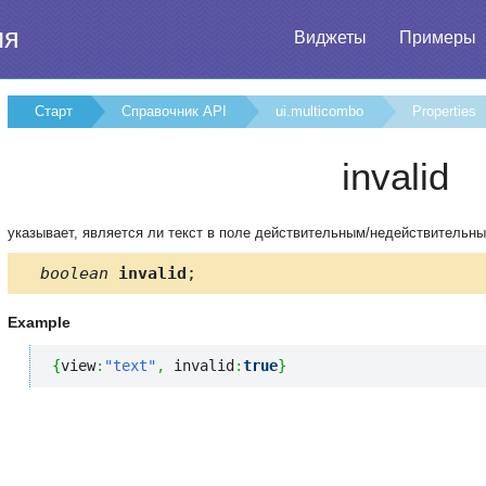
ия
Виджеты
Примеры
Старт
Справочник API
ui.multicombo
Properties
invalid
указывает, является ли текст в поле действительным/недействительн
boolean
invalid
;
Example
{
view
:
"text"
,
 invalid
:
true
}