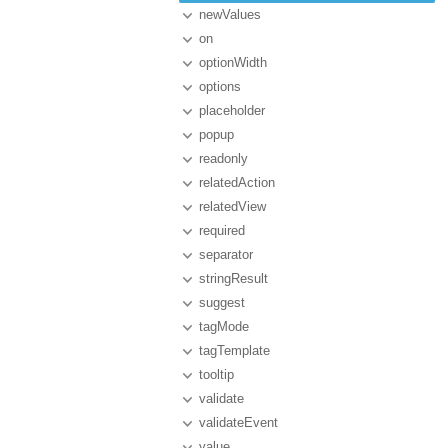
newValues
on
optionWidth
options
placeholder
popup
readonly
relatedAction
relatedView
required
separator
stringResult
suggest
tagMode
tagTemplate
tooltip
validate
validateEvent
value