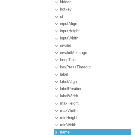
hidden
hotkey
id
inputAlign
inputHeight
inputWidth
invalid
invalidMessage
keepText
keyPressTimeout
label
labelAlign
labelPosition
labelWidth
maxHeight
maxWidth
minHeight
minWidth
name