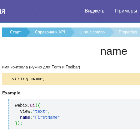
ия
Виджеты
Примеры
Старт
Справочник API
ui.multicombo
Properties
name
имя контрола (нужно для Form и Toolbar)
string
name
;
Example
webix.
ui
(
{
  view
:
"text"
,
name
:
"FirstName"
}
)
;