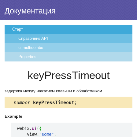
Документация
Старт
Справочник API
ui.multicombo
Properties
keyPressTimeout
задержка между нажатием клавиши и обработчиком
number
keyPressTimeout
;
Example
webix.
ui
(
{
    view
:
"some"
,