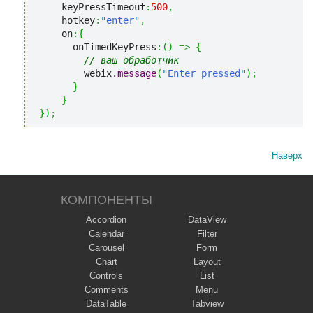
    keyPressTimeout
:
500
,
    hotkey
:
"enter"
,
    on
:
{
      onTimedKeyPress
:
(
)
=>
{
// ваш обработчик
        webix.
message
(
"Enter pressed"
)
;
}
}
}
)
;
Наверх
КОМПОНЕНТЫ
Accordion
DataView
Calendar
Filter
Carousel
Form
Chart
Layout
Controls
List
Comments
Menu
DataTable
Tabview