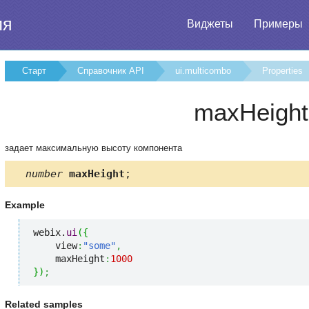
ия
Виджеты
Примеры
Старт
Справочник API
ui.multicombo
Properties
maxHeight
задает максимальную высоту компонента
number
maxHeight
;
Example
webix.
ui
(
{
    view
:
"some"
,
    maxHeight
:
1000
}
)
;
Related samples