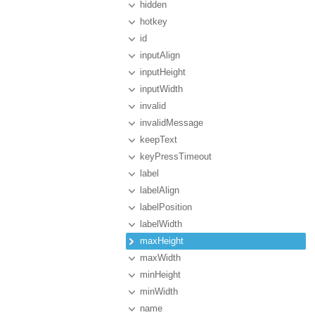
hidden
hotkey
id
inputAlign
inputHeight
inputWidth
invalid
invalidMessage
keepText
keyPressTimeout
label
labelAlign
labelPosition
labelWidth
maxHeight
maxWidth
minHeight
minWidth
name