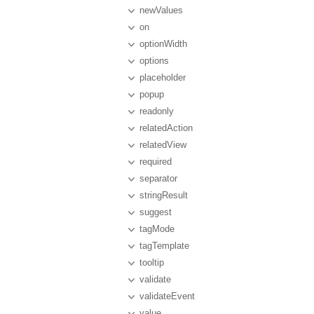
newValues
on
optionWidth
options
placeholder
popup
readonly
relatedAction
relatedView
required
separator
stringResult
suggest
tagMode
tagTemplate
tooltip
validate
validateEvent
value