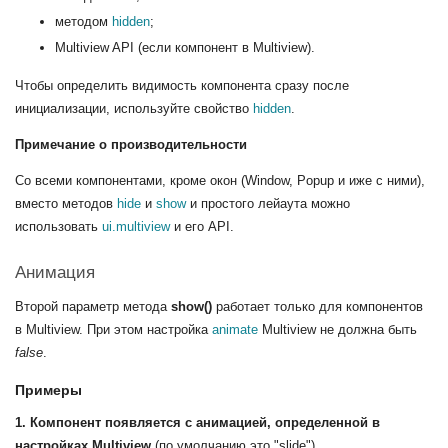
методом
hidden
;
Multiview API (если компонент в Multiview).
Чтобы определить видимость компонента сразу после
инициализации, используйте свойство
hidden
.
Примечание о производительности
Со всеми компонентами, кроме окон (Window, Popup и иже с ними),
вместо методов
hide
и
show
и простого лейаута можно
использовать
ui.multiview
и его API.
Анимация
Второй параметр метода
show()
работает только для компонентов
в Multiview. При этом настройка
animate
Multiview не должна быть
false
.
Примеры
1. Компонент появляется с анимацией, определенной в
настройках Multiview
(по умолчанию это "slide")