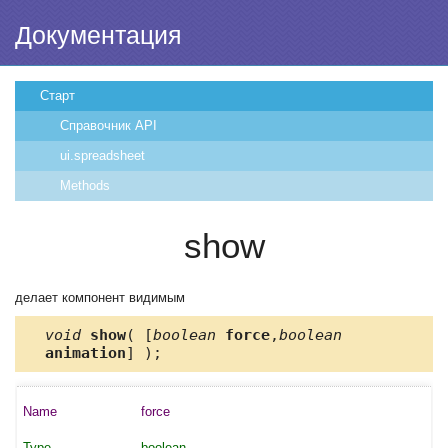
Документация
Старт
Справочник API
ui.spreadsheet
Methods
show
делает компонент видимым
void
show
( [
boolean
force
,
boolean
animation
] );
force
boolean