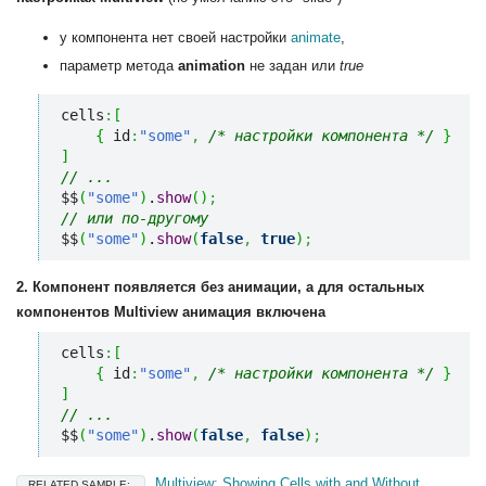
у компонента нет своей настройки
animate
,
параметр метода
animation
не задан или
true
cells
:
[
{
 id
:
"some"
,
/* настройки компонента */
}
]
// ...
$$
(
"some"
)
.
show
(
)
;
// или по-другому
$$
(
"some"
)
.
show
(
false
,
true
)
;
2. Компонент появляется без анимации, а для остальных
компонентов Multiview анимация включена
cells
:
[
{
 id
:
"some"
,
/* настройки компонента */
}
]
// ...
$$
(
"some"
)
.
show
(
false
,
false
)
;
Multiview: Showing Cells with and Without
RELATED SAMPLE: