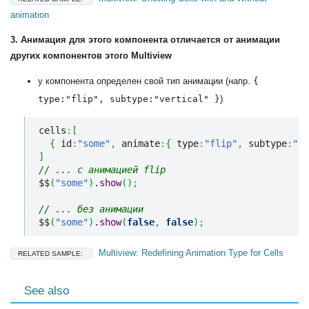
animation
3. Анимация для этого компонента отличается от анимации
других компонентов этого Multiview
у компонента определен свой тип анимации (напр.
{
type:"flip", subtype:"vertical" }
)
cells
:
[
{
 id
:
"some"
,
 animate
:
{
 type
:
"flip"
,
 subtype
:
"ve
]
// ... с анимацией flip
$$
(
"some"
)
.
show
(
)
;
// ... без анимации
$$
(
"some"
)
.
show
(
false
,
false
)
;
Multiview: Redefining Animation Type for Cells
RELATED SAMPLE:
See also