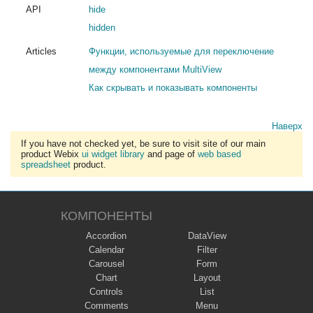
API
hide
hidden
Articles
Функции, используемые для переключение
между компонентами MultiView
Как скрывать и показывать компоненты
Наверх
If you have not checked yet, be sure to visit site of our main
product Webix
ui widget library
and page of
web based
spreadsheet
product.
КОМПОНЕНТЫ
Accordion
DataView
Calendar
Filter
Carousel
Form
Chart
Layout
Controls
List
Comments
Menu